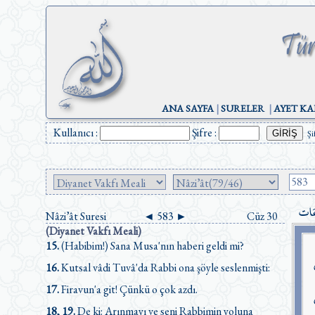
ANA SAYFA
|
SURELER
|
AYET KA
Kullanıcı :
Şifre :
Şi
عَات
Nâzi’ât Suresi
◄
583
►
Cüz 30
(Diyanet Vakfı Meali)
15.
(Habibim!) Sana Musa'nın haberi geldi mi?
16.
Kutsal vâdi Tuvâ'da Rabbi ona şöyle seslenmişti:
17.
Firavun'a git! Çünkü o çok azdı.
18, 19.
De ki: Arınmayı ve seni Rabbimin yoluna