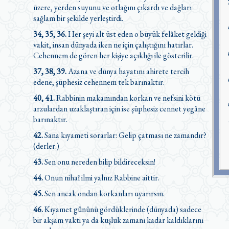
üzere, yerden suyunu ve otlağını çıkardı ve dağları
sağlam bir şekilde yerleştirdi.
34, 35, 36.
Her şeyi alt üst eden o büyük felâket geldiği
vakit, insan dünyada iken ne için çalıştığını hatırlar.
Cehennem de gören her kişiye açıklığı ile gösterilir.
37, 38, 39.
Azana ve dünya hayatını ahirete tercih
edene, şüphesiz cehennem tek barınaktır.
40, 41.
Rabbinin makamından korkan ve nefsini kötü
arzulardan uzaklaştıran için ise şüphesiz cennet yegâne
barınaktır.
42.
Sana kıyameti sorarlar: Gelip çatması ne zamandır?
(derler.)
43.
Sen onu nereden bilip bildireceksin!
44.
Onun nihaî ilmi yalnız Rabbine aittir.
45.
Sen ancak ondan korkanları uyarırsın.
46.
Kıyamet gününü gördüklerinde (dünyada) sadece
bir akşam vakti ya da kuşluk zamanı kadar kaldıklarını