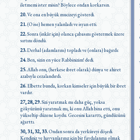
iletmemi ister misin? Böylece ondan korkarsın.
20.
Ve ona en büyük mucizeyi gösterdi.
21.
(O ise) hemen yalanladı ve isyan etti.
22.
Sonra (inkâr için) olanca çabasını göstermek üzere
sırtını döndü.
23.
Derhal (adamlarını) topladı ve (onlara) bağırdı:
24.
Ben, sizin en yüce Rabbinizim! dedi.
25.
Allah onu, (herkese ibret olarak) dünya ve ahiret
azabıyla cezalandırdı.
26.
Elbette bunda, korkan kimseler için büyük bir ibret
vardır.
27, 28, 29.
Sizi yaratmak mı daha güç, yoksa
gökyüzünü yaratmak mı, ki onu Allah bina etti, onu
yükseltip düzene koydu. Gecesini kararttı, gündüzünü
ağarttı.
30, 31, 32, 33.
Ondan sonra da yerküreyi döşedi.
Kendiniz ve hayvanlarınız için bir faydalanma olmak