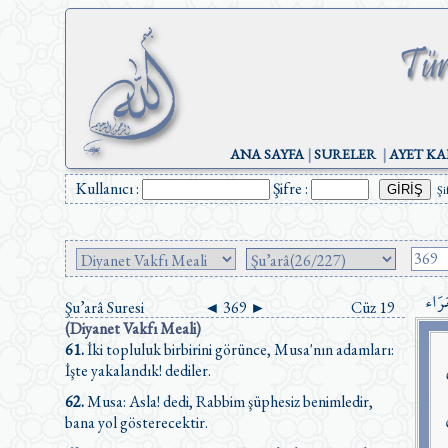
ANA SAYFA
|
SURELER
|
AYET KA
Kullanıcı :
Şifre :
Şi
َرَاء
Şu’arâ Suresi
◄
369
►
Cüz 19
(Diyanet Vakfı Meali)
61.
İki topluluk birbirini görünce, Musa'nın adamları:
İşte yakalandık! dediler.
62.
Musa: Asla! dedi, Rabbim şüphesiz benimledir,
bana yol gösterecektir.