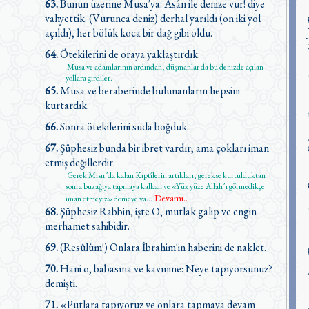
63.
Bunun üzerine Musa'ya: Asân ile denize vur! diye
vahyettik. (Vurunca deniz) derhal yarıldı (on iki yol
açıldı), her bölük koca bir dağ gibi oldu.
64.
Ötekilerini de oraya yaklaştırdık.
Musa ve adamlarının ardından, düşmanlar da bu denizde açılan
yollara girdiler.
65.
Musa ve beraberinde bulunanların hepsini
kurtardık.
66.
Sonra ötekilerini suda boğduk.
67.
Şüphesiz bunda bir ibret vardır; ama çokları iman
etmiş değillerdir.
Gerek Mısır’da kalan Kıptîlerin artıkları, gerekse kurtulduktan
sonra buzağıya tapmaya kalkan ve «Yüz yüze Allah’ı görmedikçe
Devamı..
iman etmeyiz» demeye va
...
68.
Şüphesiz Rabbin, işte O, mutlak galip ve engin
merhamet sahibidir.
69.
(Resûlüm!) Onlara İbrahim'in haberini de naklet.
70.
Hani o, babasına ve kavmine: Neye tapıyorsunuz?
demişti.
71.
«Putlara tapıyoruz ve onlara tapmaya devam