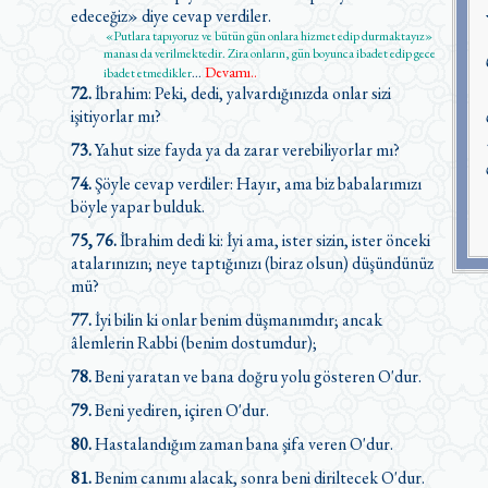
edeceğiz» diye cevap verdiler.
«Putlara tapıyoruz ve bütün gün onlara hizmet edip durmaktayız»
manası da verilmektedir. Zira onların, gün boyunca ibadet edip gece
Devamı..
ibadet etmedikler
...
72.
İbrahim: Peki, dedi, yalvardığınızda onlar sizi
işitiyorlar mı?
73.
Yahut size fayda ya da zarar verebiliyorlar mı?
74.
Şöyle cevap verdiler: Hayır, ama biz babalarımızı
böyle yapar bulduk.
75, 76.
İbrahim dedi ki: İyi ama, ister sizin, ister önceki
atalarınızın; neye taptığınızı (biraz olsun) düşündünüz
mü?
77.
İyi bilin ki onlar benim düşmanımdır; ancak
âlemlerin Rabbi (benim dostumdur);
78.
Beni yaratan ve bana doğru yolu gösteren O'dur.
79.
Beni yediren, içiren O'dur.
80.
Hastalandığım zaman bana şifa veren O'dur.
81.
Benim canımı alacak, sonra beni diriltecek O'dur.