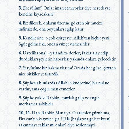
3.
(Resûlüm!) Onlar iman etmiyorlar diye neredeyse
kendine kıyacaksın!
4.
Biz dilesek, onların üzerine gökten bir mucize
indiririz de, ona boyunları eğilip kalır.
5.
Kendilerine, o çok esirgeyici Allah'tan hiçbir yeni
öğüt gelmez ki, ondan yüz çevirmesinler.
6.
Üstelik (ona) «yalandır» derler; fakat alay edip
durdukları şeylerin haberleri yakında onlara gelecektir.
7.
Yeryüzüne bir bakmazlar mı! Orada her güzel çiftten
nice bitkiler yetiştirdik.
8.
Şüphesiz bunlarda (Allah'ın kudretine) bir nişâne
vardır; ama çoğu iman etmezler.
9.
Şüphe yok ki Rabbin, mutlak galip ve engin
merhamet sahibidir.
10, 11.
Hani Rabbin Musa'ya: O zalimler güruhuna,
Firavun'un kavmine git. Hâla (başlarına gelecekten)
sakınmayacaklar mı onlar? diye seslenmişti.