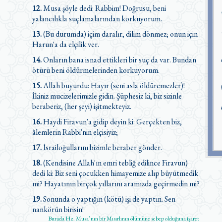
12.
Musa şöyle dedi: Rabbim! Doğrusu, beni
yalancılıkla suçlamalarından korkuyorum.
13.
(Bu durumda) içim daralır, dilim dönmez; onun için
Harun'a da elçilik ver.
14.
Onların bana isnad ettikleri bir suç da var. Bundan
ötürü beni öldürmelerinden korkuyorum.
15.
Allah buyurdu: Hayır (seni asla öldüremezler)!
İkiniz mucizelerimizle gidin. Şüphesiz ki, biz sizinle
beraberiz, (her şeyi) işitmekteyiz.
16.
Haydi Firavun'a gidip deyin ki: Gerçekten biz,
âlemlerin Rabbi'nin elçisiyiz;
17.
İsrailoğullarını bizimle beraber gönder.
18.
(Kendisine Allah'ın emri tebliğ edilince Firavun)
dedi ki: Biz seni çocukken himayemize alıp büyütmedik
mi? Hayatının birçok yıllarını aramızda geçirmedin mi?
19.
Sonunda o yaptığın (kötü) işi de yaptın. Sen
nankörün birisin!
Burada Hz. Musa’nın bir Mısırlının ölümüne sebep olduğuna işaret