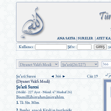
ANA SAYFA
|
SURELER
|
AYET KA
Kullanıcı :
Şifre :
Şi
َرَاء
Şu’arâ Suresi
◄
366
►
Cüz 19
(Diyanet Vakfı Meali)
Şu’arâ Suresi
(Mekkî - 227 Ayet - Nüzul: 47 Mushaf:26)
Bismillâhirrahmânirrahîm.
1.
Tâ. Sîn. Mîm.
2.
Bunlar, apaçık Kitab'ın âyetleridir.