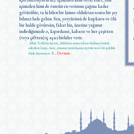
içinizden kimi de ömrün en verimsiz çağına kadar
götürülür; ta ki bilen bir kimse olduktan sonra bir şey
bilmez hale gelsin. Sen, yeryüzünü de kupkuru ve ölü
bir halde görürsün; fakat biz, üzerine yağmur
indirdiğimizde o, kıpırdanır, kabarır ve her çeşitten
(veya çiftten) iç açıcı bitkiler verir.
Allah Teâlâ bu âyette, öldükten sonra tekrar dirilmeyi inkâr
edenlere karşı, önce, insanın yaratılışının seyrini veciz bir şekilde
Devamı..
ifade buyuruyor. B
...