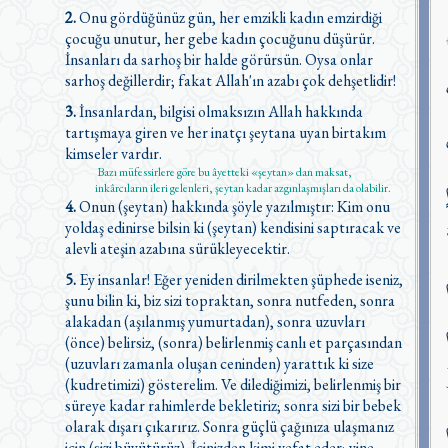
2.
Onu gördüğünüz gün, her emzikli kadın emzirdiği
çocuğu unutur, her gebe kadın çocuğunu düşürür.
İnsanları da sarhoş bir halde görürsün. Oysa onlar
sarhoş değillerdir; fakat Allah'ın azabı çok dehşetlidir!
3.
İnsanlardan, bilgisi olmaksızın Allah hakkında
tartışmaya giren ve her inatçı şeytana uyan birtakım
kimseler vardır.
Bazı müfessirlere göre bu âyetteki «şeytan» dan maksat,
inkârcıların ileri gelenleri, şeytan kadar azgınlaşmışları da olabilir.
4.
Onun (şeytan) hakkında şöyle yazılmıştır: Kim onu
yoldaş edinirse bilsin ki (şeytan) kendisini saptıracak ve
alevli ateşin azabına sürükleyecektir.
5.
Ey insanlar! Eğer yeniden dirilmekten şüphede iseniz,
şunu bilin ki, biz sizi topraktan, sonra nutfeden, sonra
alakadan (aşılanmış yumurtadan), sonra uzuvları
(önce) belirsiz, (sonra) belirlenmiş canlı et parçasından
(uzuvları zamanla oluşan ceninden) yarattık ki size
(kudretimizi) gösterelim. Ve dilediğimizi, belirlenmiş bir
süreye kadar rahimlerde bekletiriz; sonra sizi bir bebek
olarak dışarı çıkarırız. Sonra güçlü çağınıza ulaşmanız
için (sizi büyütürüz). İçinizden kimi vefat eder; yine