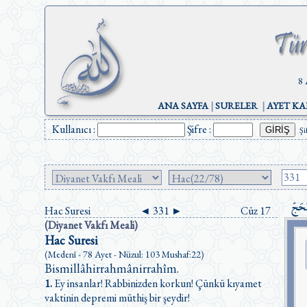
8 
ANA SAYFA
|
SURELER
|
AYET KA
Kullanıcı :
Şifre :
Şi
حَجّ
Hac Suresi
◄
331
►
Cüz 17
(Diyanet Vakfı Meali)
Hac Suresi
(Medenî - 78 Ayet - Nüzul: 103 Mushaf:22)
Bismillâhirrahmânirrahîm.
1.
Ey insanlar! Rabbinizden korkun! Çünkü kıyamet
vaktinin depremi müthiş bir şeydir!