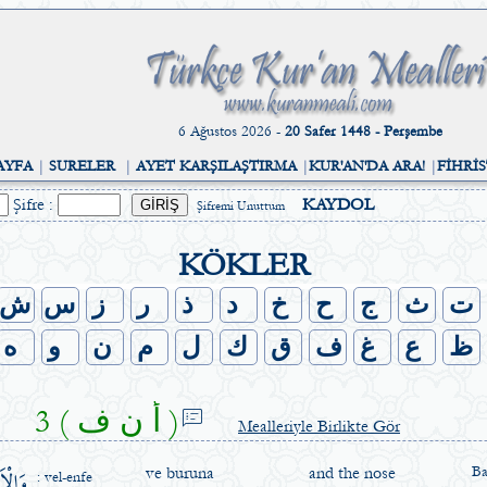
6 Ağustos 2026 -
20 Safer 1448 - Perşembe
AYFA
|
SURELER
|
AYET KARŞILAŞTIRMA
|
KUR'AN'DA ARA!
|
FİHRİ
Şifre :
KAYDOL
Şifremi Unuttum
KÖKLER
ت
ث
ج
ح
خ
د
ذ
ر
ز
س
ش
ظ
ع
غ
ف
ق
ك
ل
م
ن
و
ه
3 ( أ ن ف )
speaker_notes
Mealleriyle Birlikte Gör
وَالْا
ve buruna
and the nose
Ba
: vel-enfe