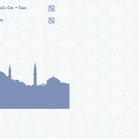
rf-i Cer + İsim
im