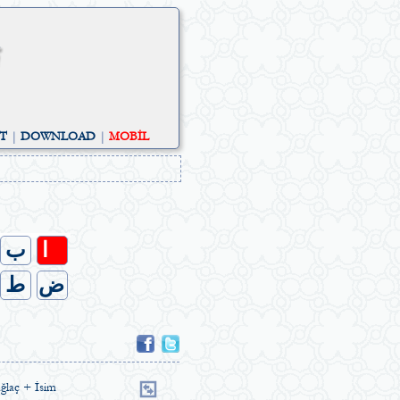
ST
|
DOWNLOAD
|
MOBİL
ا
ب
ض
ط
ğlaç + İsim