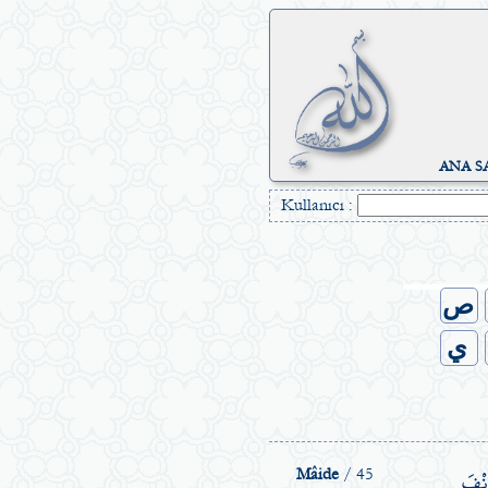
ANA S
Kullanıcı :
ص
ي
َنْفَ
Mâide
/ 45