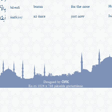
بِالْا
burun
for the nose
Ha
: bil-enfi
اٰنِفًا۠
az önce
just now
İs
: ânifâ
(en)
Designed by
ÖFK
En iyi 1024 x 768 pikselde görüntülenir.