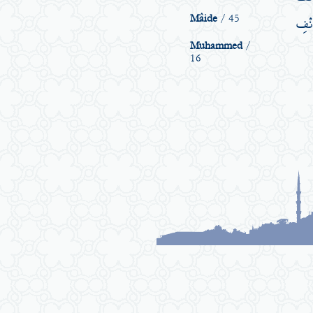
َنْفِ
Mâide
/ 45
Muhammed
/
16