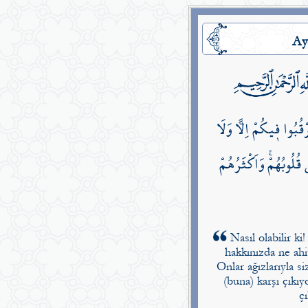
Ay
ُبُوا ف۪يكُمْ اِلاًّ وَلَا
 قُلُوبُهُمْۚ وَاَكْثَرُهُمْ
Nasıl olabilir ki!
hakkınızda ne ahi
Onlar ağızlarıyla si
(buna) karşı çıkı
ç