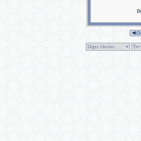
Di
◄Ön