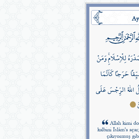
Ay
َدْرَهُ لِلْاِسْلَامِۚ وَمَنْ
يِّقاً حَرَجاً كَاَنَّمَا
لُ اللّٰهُ الرِّجْسَ عَلَى
نَ
Allah kimi do
kalbini İslâm'a aça
çıkıyormuş gibi 