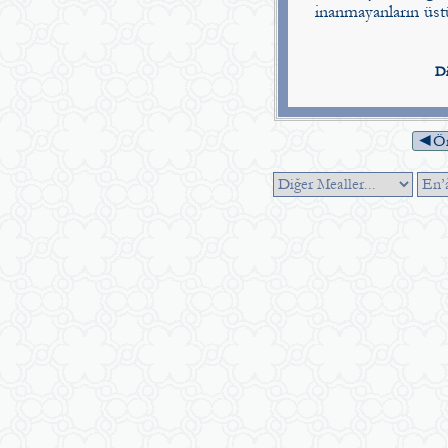
inanmayanların üst
Di
◄Ön