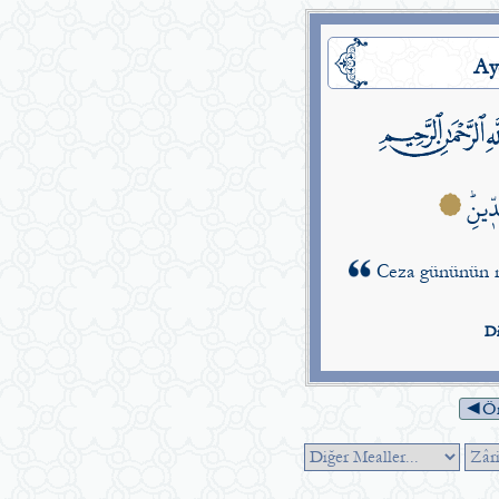
Ay
دّ۪ينِۜ
Ceza gününün n
Di
◄Ön