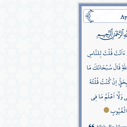
Ay
َ ءَاَنْتَ قُلْتَ لِلنَّاسِ
للّٰهِۜ قَالَ سُبْحَانَكَ مَا
َقٍّۜ اِنْ كُنْتُ قُلْتُهُ
ي وَلَٓا اَعْلَمُ مَا ف۪ي
ُ الْغُيُوبِ
Allah: Ey Merye