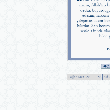
anamı, Allah'tan ba
dedin, buyurduğu
ederim; hakkım
yakışmaz. Hem ben
bilirdin. Sen benim
senin zâtında olan
bilen 
Di
◄Ön