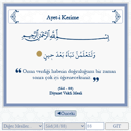
Ayet-i Kerime
وَلَتَعْلَمُنَّ نَبَاَهُ بَعْدَ ح۪ينٍ
Onun verdiği haberin doğruluğunu bir zaman
sonra çok iyi öğreneceksiniz.
(Sâd - 88)
Diyanet Vakfı Meali
◄Önceki