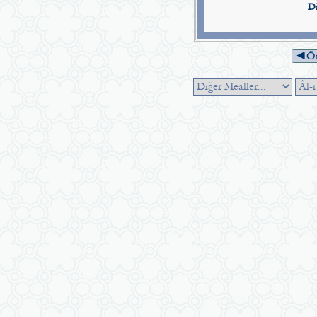
Di
◄Ön