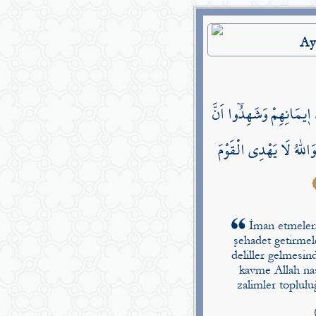
Ay
۪يمَانِهِمْ وَشَهِدُٓوا اَنَّ
اللّٰهُ لَا يَهْدِي الْقَوْمَ
İman etmeleri
şehadet getirmel
deliller gelmesin
kavme Allah nas
zalimler toplul