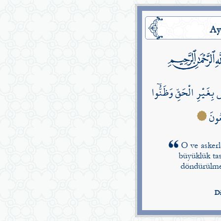
Ay
بِغَيْرِ الْحَقِّ وَظَنُّٓوا
َعُونَ
O ve askerl
büyüklük tas
döndürülmey
Di