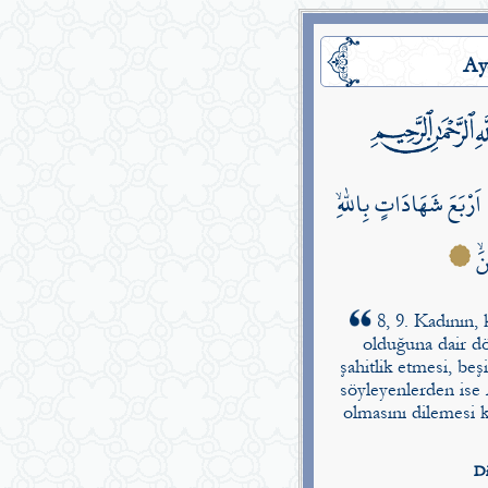
Ay
َرْبَعَ شَهَادَاتٍ بِاللّٰهِۙ
نَۙ
8, 9. Kadının, 
olduğuna dair dö
şahitlik etmesi, beş
söyleyenlerden ise 
olmasını dilemesi 
Di