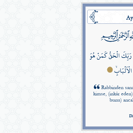
Ay
نْ رَبِّكَ الْحَقُّ كَمَنْ هُوَ
 الْاَلْبَابِۙ
Rabbinden sana 
kimse, (inkâr eden)
bunu) ancak
Di