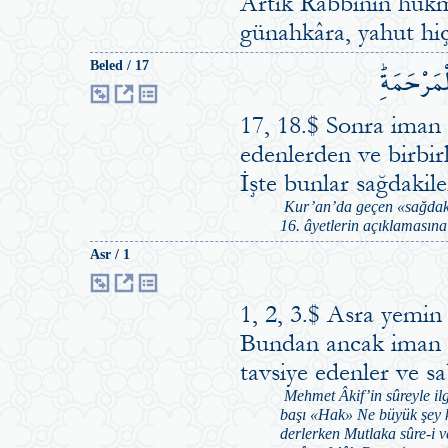
Artık Rabbinin hükm
günahkâra, yahut hi
ْمَرْحَمَةِۜ
Beled / 17
17, 18.$ Sonra iman e
edenlerden ve birbir
İşte bunlar sağdakil
Kur’an’da geçen «sağdakile
16. âyetlerin açıklamasına
Asr / 1
1, 2, 3.$ Asra yemin
Bundan ancak iman ed
tavsiye edenler ve s
Mehmet Âkif’in sûreyle ilg
başı «Hak» Ne büyük şey k
derlerken Mutlaka sûre-i