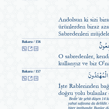
Andolsun ki sizi bir
ürünlerden biraz aza
Sabredenleri müjdele
جِعُونَۜ
Bakara / 156
O sabredenler, kendi
kullarıyız ve biz O'n
الْمُهْتَدُونَ
Bakara / 157
İşte Rablerinden bağ
doğru yolu bulanlar 
Bedir’de şehit düşen 14 ki
yahut safasına da delildir. 
birer imtihandır. Bunlar d