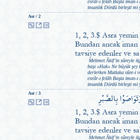
esrâr-ı felâh Başta iman-ı
insanlık Dördü birleşti mi
Asr / 2
1, 2, 3.$ Asra yemin
Bundan ancak iman ed
tavsiye edenler ve s
Mehmet Âkif’in sûreyle ilg
başı «Hak» Ne büyük şey k
derlerken Mutlaka sûre-i
esrâr-ı felâh Başta iman-ı
insanlık Dördü birleşti mi
َتَوَاصَوْا بِالصَّبْرِ
Asr / 3
1, 2, 3.$ Asra yemin
Bundan ancak iman ed
tavsiye edenler ve s
Mehmet Âkif’in sûreyle ilg