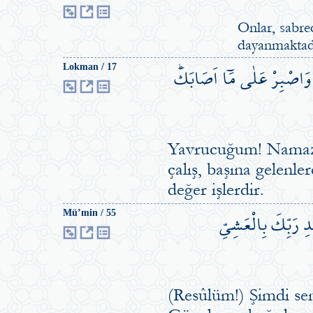
Onlar, sabre
dayanmaktadı
رِ وَاصْبِرْ عَلٰى مَٓا اَصَابَكَۜ
Lokman / 17
Yavrucuğum! Namazı 
çalış, başına gelenl
değer işlerdir.
دِ رَبِّكَ بِالْعَشِيِّ
Mü’min / 55
(Resûlüm!) Şimdi sen