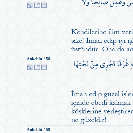
ٰمَنَ وَعَمِلَ صَالِحاًۚ وَلَا
Kendilerine ilim veri
size! İman edip iyi i
üstündür. Ona da anc
َةِ غُرَفاً تَجْر۪ي مِنْ تَحْتِهَا
Ankebût / 58
İman edip güzel işle
içinde ebedî kalmak 
köşklerine yerleştire
ne güzeldir!
Ankebût / 59