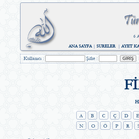
6 A
ANA SAYFA
|
SURELER
|
AYET K
Kullanıcı :
Şifre :
F
H
A
B
C
Ç
D
N
O
Ö
P
R