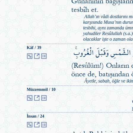
Günahının bağışlanm
tesbîh et.
Allah’ın vâdi dostlarını m
karşısında Musa’nın duru
tesbihi, aynı zamanda ümme
yahudiler Resûlullah (s.a
olacaklar işte o zaman ola
ِ الشَّمْسِ وَقَبْلَ الْغُرُوبِۚ
Kâf / 39
(Resûlüm!) Onların 
önce de, batışından
Âyetle, sabah, öğle ve iki
Müzzemmil / 10
İnsan / 24