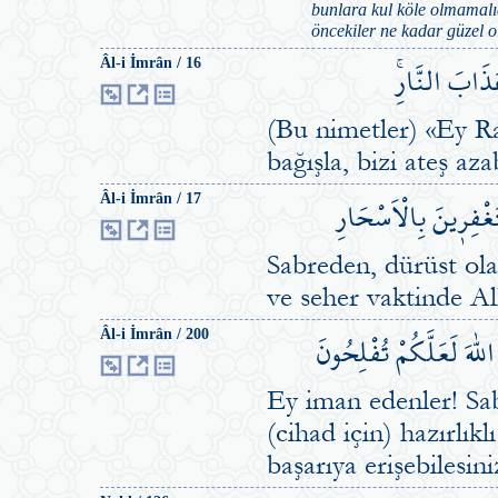
bunlara kul köle olmamalıd
öncekiler ne kadar güzel ol
 عَذَابَ النَّارِۚ
Âl-i İmrân / 16
(Bu nimetler) «Ey R
bağışla, bizi ateş az
غْفِر۪ينَ بِالْاَسْحَارِ
Âl-i İmrân / 17
Sabreden, dürüst ol
ve seher vaktinde All
لّٰهَ لَعَلَّكُمْ تُفْلِحُونَ
Âl-i İmrân / 200
Ey iman edenler! Sab
(cihad için) hazırlık
başarıya erişebilesini