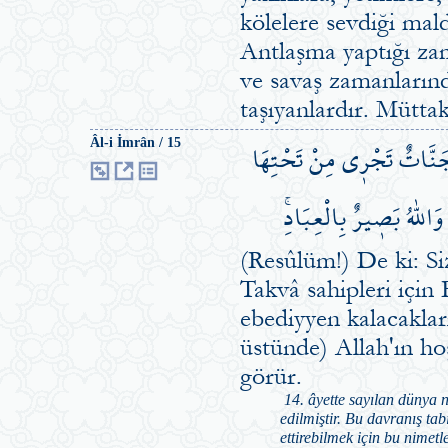
kölelere sevdiği mald
Antlaşma yaptığı zama
ve savaş zamanlarınd
taşıyanlardır. Müttak
ِمْ جَنَّاتٌ تَجْر۪ي مِنْ تَحْتِهَا
Âl-i İmrân / 15
َاللّٰهُ بَص۪يرٌ بِالْعِبَادِۚ
(Resûlüm!) De ki: Si
Takvâ sahipleri için
ebediyyen kalacakları
üstünde) Allah'ın hoş
görür.
14. âyette sayılan dünya ni
edilmiştir. Bu davranış tab
ettirebilmek için bu nimet