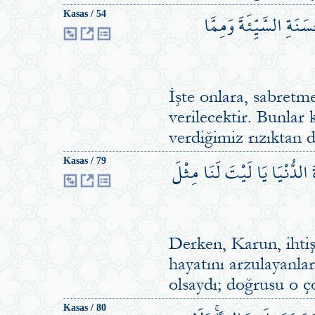
سَنَةِ السَّيِّئَةَ وَمِمَّا
Kasas / 54
İşte onlara, sabretm
verilecektir. Bunlar 
verdiğimiz rızıktan d
الدُّنْيَا يَا لَيْتَ لَنَا مِثْلَ
Kasas / 79
Derken, Karun, ihtiş
hayatını arzulayanla
olsaydı; doğrusu o ço
Kasas / 80