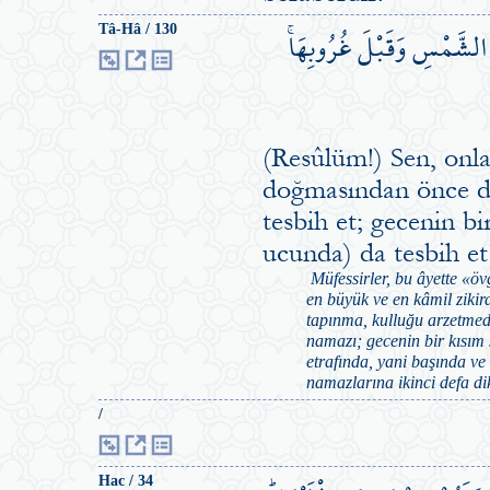
الشَّمْسِ وَقَبْلَ غُرُوبِهَاۚ
Tâ-Hâ / 130
(Resûlüm!) Sen, onla
doğmasından önce de
tesbih et; gecenin bi
ucunda) da tesbih et
Müfessirler, bu âyette «öv
en büyük ve en kâmil zikird
tapınma, kulluğu arzetmed
namazı; gecenin bir kısım
etrafında, yani başında ve
namazlarına ikinci defa dik
/
Hac / 34