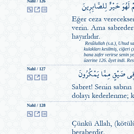
مْ لَهُوَ خَيْرٌ لِلصَّابِر۪ينَ
Nahl / 126
Eğer ceza vereceksen
verin. Ama sabreders
hayırlıdır.
Resûlullah (s.a.), Uhud s
kulakları kesilmiş, ciğeri 
bana zafer verirse senin y
üzerine 126. âyet indi. Res
ُ ف۪ي ضَيْقٍ مِمَّا يَمْكُرُونَ
Nahl / 127
Sabret! Senin sabrın
dolayı kederlenme; 
Nahl / 128
Çünkü Allah, (kötülü
beraberdir.