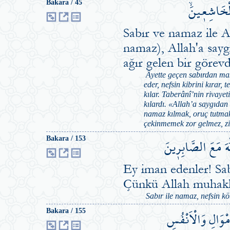
الْخَاشِع۪ينَۙ
Bakara / 45
Sabır ve namaz ile A
namaz), Allah'a sayg
ağır gelen bir görevd
Âyette geçen sabırdan mak
eder, nefsin kibrini kırar, 
kılar. Taberânî’nin rivayet
kılardı. «Allah’a saygıdan
namaz kılmak, oruç tutmak
çekinmemek zor gelmez, zir
ّٰهَ مَعَ الصَّابِر۪ينَ
Bakara / 153
Ey iman edenler! Sab
Çünkü Allah muhakka
Sabır ile namaz, nefsin köt
ْوَالِ وَالْاَنْفُسِ
Bakara / 155