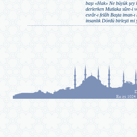
başı «Hak» Ne büyük şey k
derlerken Mutlaka sûre-i
esrâr-ı felâh Başta iman-ı
insanlık Dördü birleşti mi
D
En iyi 1024 