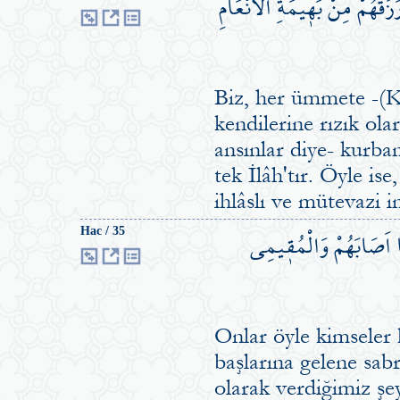
قَهُمْ مِنْ بَه۪يمَةِ الْاَنْعَامِۜ
Biz, her ümmete -(
kendilerine rızık ola
ansınlar diye- kurban
tek İlâh'tır. Öyle i
ihlâslı ve mütevazi i
ٓا اَصَابَهُمْ وَالْمُق۪يمِي
Hac / 35
Onlar öyle kimseler k
başlarına gelene sabr
olarak verdiğimiz şey