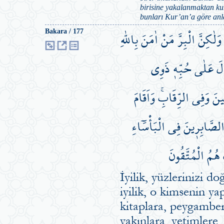
birisine yakalanmaktan kur
bunları Kur’an’a göre anl
كِنَّ الْبِرَّ مَنْ اٰمَنَ بِاللّٰهِ
Bakara / 177
مَالَ عَلٰى حُبِّه۪ ذَوِي
نَ وَفِي الرِّقَابِۚ وَاَقَامَ
الصَّابِر۪ينَ فِي الْبَأْسَٓاءِ
 هُمُ الْمُتَّقُونَ
İyilik, yüzlerinizi d
iyilik, o kimsenin ya
kitaplara, peygamberl
yakınlara, yetimlere,