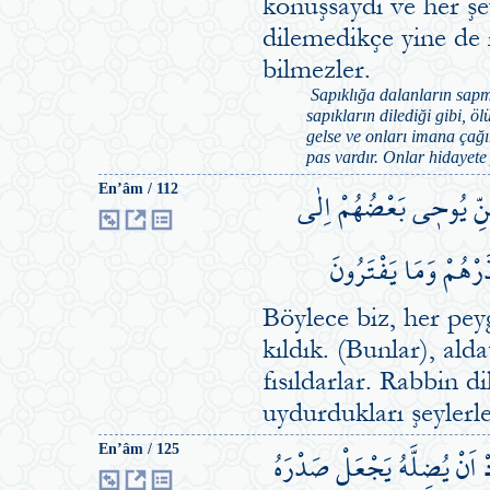
konuşsaydı ve her şey
dilemedikçe yine de 
bilmezler.
Sapıklığa dalanların sapma
sapıkların dilediği gibi, öl
gelse ve onları imana çağı
pas vardır. Onlar hidayete
ِنِّ يُوح۪ي بَعْضُهُمْ اِلٰى
En’âm / 112
رْهُمْ وَمَا يَفْتَرُونَ
Böylece biz, her pey
kıldık. (Bunlar), alda
fısıldarlar. Rabbin d
uydurdukları şeylerl
ِدْ اَنْ يُضِلَّهُ يَجْعَلْ صَدْرَهُ
En’âm / 125