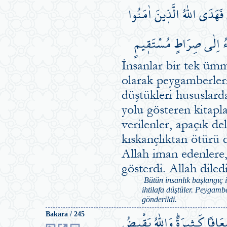
 فَهَدَى اللّٰهُ الَّذ۪ينَ اٰمَنُوا
َٓاءُ اِلٰى صِرَاطٍ مُسْتَق۪يمٍ
İnsanlar bir tek ümm
olarak peygamberleri
düştükleri hususlard
yolu gösteren kitapl
verilenler, apaçık del
kıskançlıktan ötürü 
Allah iman edenlere, 
gösterdi. Allah diledi
Bütün insanlık başlangıç 
ihtilafa düştüler. Peygamb
gönderildi.
افاً كَـث۪يرَةًۜ وَاللّٰهُ يَقْبِضُ
Bakara / 245