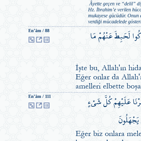
Âyette geçen ve “delil” di
Hz. İbrahim’e verilen hüc
mukayese gücüdür. Onun ay,
verdiği mücadelede gösterm
َكُوا لَحَبِطَ عَنْهُمْ مَا
En’âm / 88
İşte bu, Allah'ın hida
Eğer onlar da Allah'
amelleri elbette boşa
َشَرْنَا عَلَيْهِمْ كُلَّ شَيْءٍ
En’âm / 111
ْ يَجْهَلُونَ
Eğer biz onlara melek