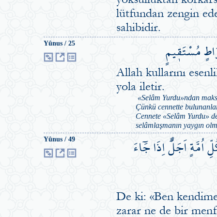
lütfundan zengin ede
sahibidir.
رَاطٍ مُسْتَق۪يمٍ
Yûnus / 25
Allah kullarını esenl
yola iletir.
«Selâm Yurdu»ndan maksat 
Çünkü cennette bulunanlar 
Cennete «Selâm Yurdu» de
selâmlaşmanın yaygın olma
ِّ اُمَّةٍ اَجَلٌۜ اِذَا جَٓاءَ
Yûnus / 49
De ki: «Ben kendime 
zarar ne de bir men