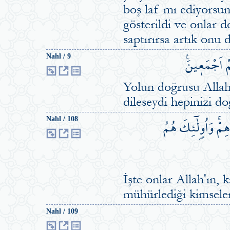
boş laf mı ediyorsun
gösterildi ve onlar 
saptırırsa artık onu 
مْ اَجْمَع۪ينَ۟
Nahl / 9
Yolun doğrusu Allah'
dileseydi hepinizi doğ
ِمْۚ وَاُو۬لٰٓئِكَ هُمُ
Nahl / 108
İşte onlar Allah'ın, k
mühürlediği kimselerd
Nahl / 109