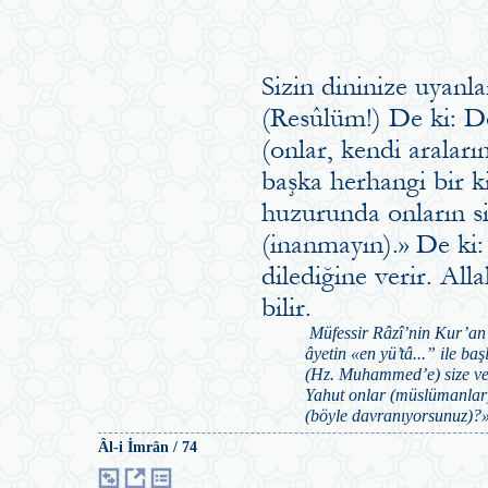
Sizin dininize uyanl
(Resûlüm!) De ki: D
(onlar, kendi araları
başka herhangi bir k
huzurunda onların siz
(inanmayın).» De ki:
dilediğine verir. All
bilir.
Müfessir Râzî’nin Kur’an’d
âyetin «en yü’tâ...” ile ba
(Hz. Muhammed’e) size veri
Yahut onlar (müslümanlar) 
(böyle davranıyorsunuz)?
Âl-i İmrân / 74