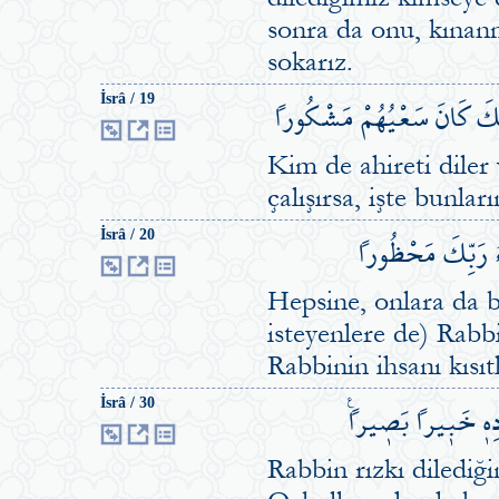
sonra da onu, kınan
sokarız.
ٓئِكَ كَانَ سَعْيُهُمْ مَشْكُوراً
İsrâ / 19
Kim de ahireti diler
çalışırsa, işte bunla
ٓاءُ رَبِّكَ مَحْظُوراً
İsrâ / 20
Hepsine, onlara da b
isteyenlere de) Rabbi
Rabbinin ihsanı kısıt
ادِه۪ خَب۪يراً بَص۪يراً۟
İsrâ / 30
Rabbin rızkı dilediği