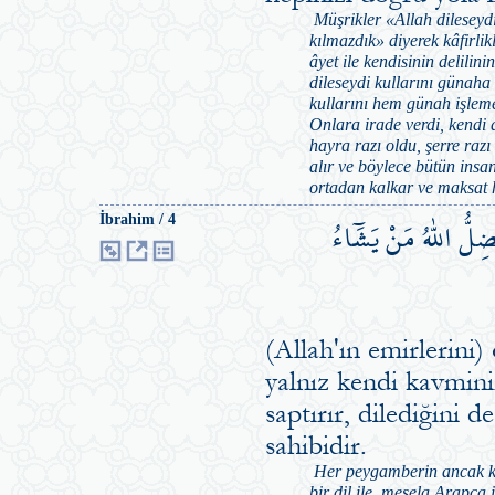
Müşrikler «Allah dileseydi
kılmazdık» diyerek kâfirlik
âyet ile kendisinin delilin
dileseydi kullarını günaha
kullarını hem günah işleme
Onlara irade verdi, kendi 
hayra razı oldu, şerre raz
alır ve böylece bütün insa
ortadan kalkar ve maksat 
ضِلُّ اللّٰهُ مَنْ يَشَٓاءُ
İbrahim / 4
(Allah'ın emirlerini)
yalnız kendi kavminin
saptırır, dilediğini 
sahibidir.
Her peygamberin ancak ken
bir dil ile, mesela Arapça