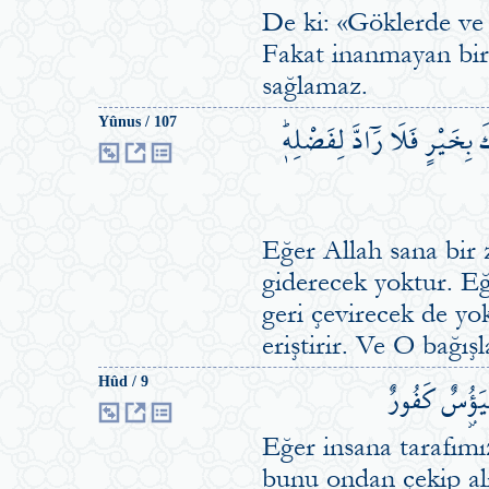
De ki: «Göklerde ve y
Fakat inanmayan bir 
sağlamaz.
 بِخَيْرٍ فَلَا رَٓادَّ لِفَضْلِه۪ۜ
Yûnus / 107
Eğer Allah sana bir
giderecek yoktur. Eğ
geri çevirecek de yok
eriştirir. Ve O bağış
لَيَؤُ۫سٌ كَفُورٌ
Hûd / 9
Eğer insana tarafımı
bunu ondan çekip al