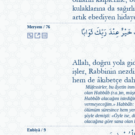
kulaklarına da sağırl
artık ebediyen hiday
خَيْرٌ عِنْدَ رَبِّكَ ثَوَاباً
Meryem / 76
Allah, doğru yola gide
işler, Rabbinin nez
hem de âkıbetçe dah
Müfessirler, bu âyetin inm
olan Habbâb (r.a.)ın, müşri
Habbâb alacağını istediğ
vermeyeceğim.» Habbâb: «
ölümüm süresince hem yen
şöyle demişti: «Öyle ise,
olacağına göre sana olan
الْمُسْرِف۪ينَ
Enbiyâ / 9