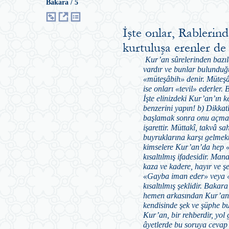
Bakara / 5
İşte onlar, Rablerind
kurtuluşa erenler de
Kur’an sûrelerinden bazıl
vardır ve bunlar bulunduğu
«müteşâbih» denir. Müteşâb
ise onları «tevil» ederler.
İşte elinizdeki Kur’an’ın k
benzerini yapın! b) Dikkatl
başlamak sonra onu açmak 
işarettir. Müttakî, takvâ 
buyruklarına karşı gelmekt
kimselere Kur’an’da hep 
kısaltılmış ifadesidir. Man
kaza ve kadere, hayır ve ş
«Gayba iman eder» veya «e
kısaltılmış şeklidir. Bakar
hemen arkasından Kur’an’d
kendisinde şek ve şüphe bu
Kur’an, bir rehberdir, yol 
âyetlerde bu soruya cevap 