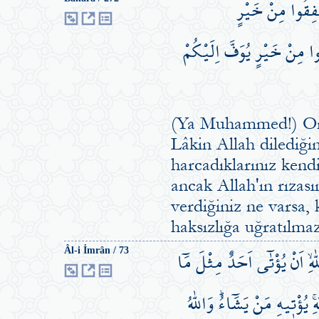
ْفِقُوا مِنْ خَيْرٍ
قُوا مِنْ خَيْرٍ يُوَفَّ اِلَيْكُمْ
(Ya Muhammed!) Onla
Lâkin Allah dilediğin
harcadıklarınız kendi 
ancak Allah'ın rızas
verdiğiniz ne varsa, k
haksızlığa uğratılmaz
هِۙ اَنْ يُؤْتٰٓى اَحَدٌ مِثْلَ مَٓا
Âl-i İmrân / 73
 يُؤْت۪يهِ مَنْ يَشَٓاءُۜ وَاللّٰهُ