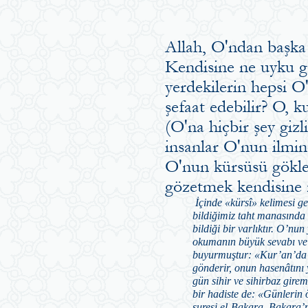
Allah, O'ndan başka 
Kendisine ne uyku g
yerdekilerin hepsi 
şefaat edebilir? O, ku
(O'na hiçbir şey gizl
insanlar O'nun ilmin
O'nun kürsüsü gökleri
gözetmek kendisine 
İçinde «kürsî» kelimesi geç
bildiğimiz taht manasında 
bildiği bir varlıktır. O’nun
okumanın büyük sevabı ve t
buyurmuştur: «Kur’an’da e
gönderir, onun hasenâtını 
gün sihir ve sihirbaz gire
bir hadiste de: «Günlerin
suresi el-Bakara, Bakara’n