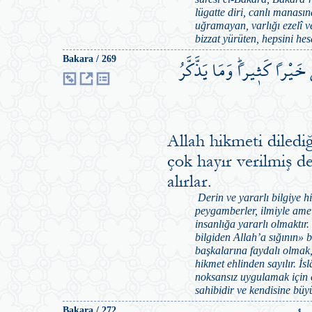
lügatte diri, canlı manasın
uğramayan, varlığı ezelî v
bizzat yürüten, hepsini he
َيْراً كَث۪يراًۜ وَمَا يَذَّكَّرُ
Bakara / 269
Allah hikmeti diledi
çok hayır verilmiş d
alırlar.
Derin ve yararlı bilgiye hi
peygamberler, ilmiyle amel 
insanlığa yararlı olmaktır.
bilgiden Allah’a sığının» b
başkalarına faydalı olmak, 
hikmet ehlinden sayılır. İ
noksansız uygulamak için 
sahibidir ve kendisine büyü
Bakara / 272