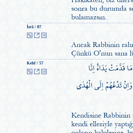
sonra bu durumda se
bulamazsın.
İsrâ / 87
Ancak Rabbinin rahme
Çünkü O'nun sana lü
ا قَدَّمَتْ يَدَاهُۜ اِنَّا
Kehf / 57
ۜ وَاِنْ تَدْعُهُمْ اِلَى الْهُدٰى
Kendisine Rabbinin ây
kendi elleriyle yapt
onların kalplerine, b