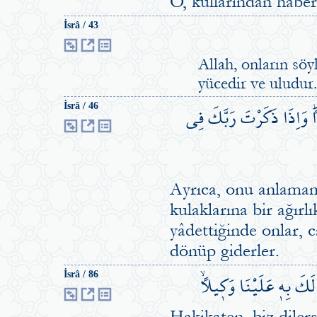
O, kullarından haberd
İsrâ / 43
Allah, onların söy
yücedir ve uludur.
راًۜ وَاِذَا ذَكَرْتَ رَبَّكَ فِي
İsrâ / 46
Ayrıca, onu anlamamal
kulaklarına bir ağırl
yâdettiğinde onlar, ca
dönüp giderler.
 لَكَ بِه۪ عَلَيْنَا وَك۪يلاًۙ
İsrâ / 86
Hakikaten, biz dilers