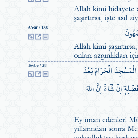
Allah kimi hidayete 
şaşırtırsa, işte asıl 
مَهُونَ
A’râf / 186
Allah kimi şaşırtırsa
onları azgınlıkları iç
ا الْمَسْجِدَ الْحَرَامَ بَعْدَ
Tevbe / 28
ه۪ٓ اِنْ شَٓاءَۜ اِنَّ اللّٰهَ
Ey iman edenler! Müş
yıllarından sonra Me
yoksulluktan korkarsa