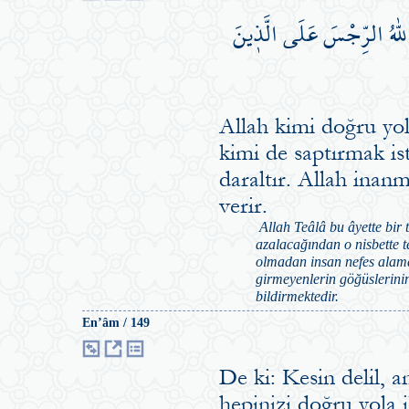
للّٰهُ الرِّجْسَ عَلَى الَّذ۪ينَ
Allah kimi doğru yol
kimi de saptırmak ist
daraltır. Allah inan
verir.
Allah Teâlâ bu âyette bir 
azalacağından o nisbette t
olmadan insan nefes alama
girmeyenlerin göğüslerinin
bildirmektedir.
En’âm / 149
De ki: Kesin delil, a
hepinizi doğru yola il