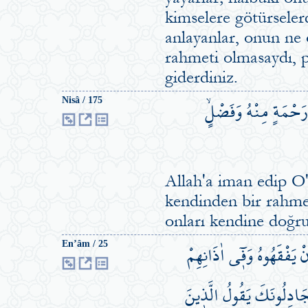
kimselere götürseler
anlayanlar, onun ne o
rahmeti olmasaydı, 
giderdiniz.
 رَحْمَةٍ مِنْهُ وَفَضْلٍۙ
Nisâ / 175
Allah'a iman edip O'n
kendinden bir rahmet
onları kendine doğru
 يَفْقَهُوهُ وَف۪ٓي اٰذَانِهِمْ
En’âm / 25
 يُجَادِلُونَكَ يَقُولُ الَّذ۪ينَ