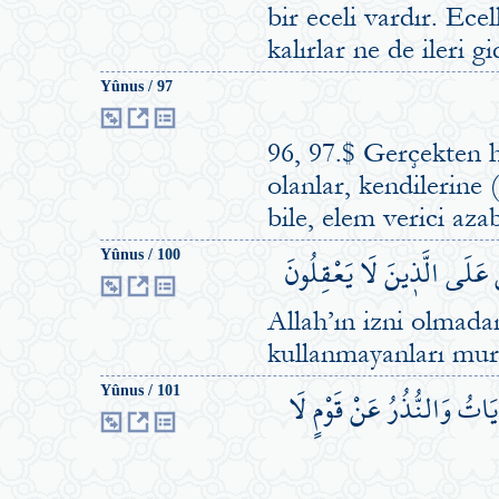
bir eceli vardır. Ecel
kalırlar ne de ileri gi
Yûnus / 97
96, 97.$ Gerçekten 
olanlar, kendilerine 
bile, elem verici az
َ عَلَى الَّذ۪ينَ لَا يَعْقِلُونَ
Yûnus / 100
Allah’ın izni olmada
kullanmayanları murd
اتُ وَالنُّذُرُ عَنْ قَوْمٍ لَا
Yûnus / 101