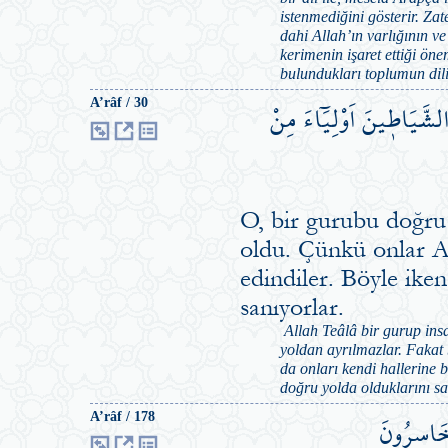
istenmediğini gösterir. Zat
dahi Allah’ın varlığının ve
kerimenin işaret ettiği öne
bulundukları toplumun dilin
الشَّيَاط۪ينَ اَوْلِيَٓاءَ مِنْ
A’râf / 30
O, bir gurubu doğru 
oldu. Çünkü onlar All
edindiler. Böyle ike
sanıyorlar.
Allah Teâlâ bir gurup insa
yoldan ayrılmazlar. Fakat 
da onları kendi hallerine b
doğru yolda olduklarını san
ْخَاسِرُونَ
A’râf / 178