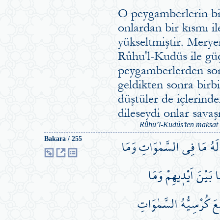
O peygamberlerin bir
onlardan bir kısmı i
yükseltmiştir. Merye
Rûhu'l-Kudüs ile güç
peygamberlerden sonra
geldikten sonra birbi
düştüler de içlerinde
dileseydi onlar savaş
Rûhu’l-Kudüs’ten maksat C
َوْمٌۜ لَهُ مَا فِي السَّمٰوَاتِ وَمَا
Bakara / 255
ا بَيْنَ اَيْد۪يهِمْ وَمَا
ِعَ كُرْسِيُّهُ السَّمٰوَاتِ