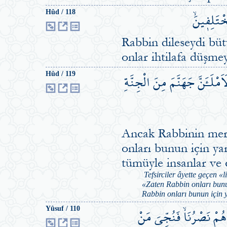
ْتَلِف۪ينَۙ
Hûd / 118
Rabbin dileseydi bütü
onlar ihtilafa düşme
َمْلَـَٔنَّ جَهَنَّمَ مِنَ الْجِنَّةِ
Hûd / 119
Ancak Rabbinin merh
onları bunun için ya
tümüyle insanlar ve 
Tefsirciler âyette geçen «
«Zaten Rabbin onları bunun
Rabbin onları bunun için y
هُمْ نَصْرُنَاۙ فَنُجِّيَ مَنْ
Yûsuf / 110