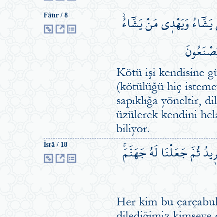
نْ يَشَٓاءُ وَيَهْد۪ي مَنْ يَشَٓاءُۘ
Fâtır / 8
َصْنَعُونَ
Kötü işi kendisine g
(kötülüğü hiç isteme
sapıklığa yöneltir, di
üzülerek kendini hel
biliyor.
دُ ثُمَّ جَعَلْنَا لَهُ جَهَنَّمَۚ
İsrâ / 18
Her kim bu çarçabuk
dilediğimiz kimseye 