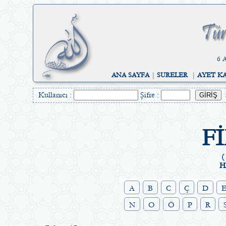
6 A
ANA SAYFA
|
SURELER
|
AYET K
Kullanıcı :
Şifre :
F
(
H
A
B
C
Ç
D
N
O
Ö
P
R