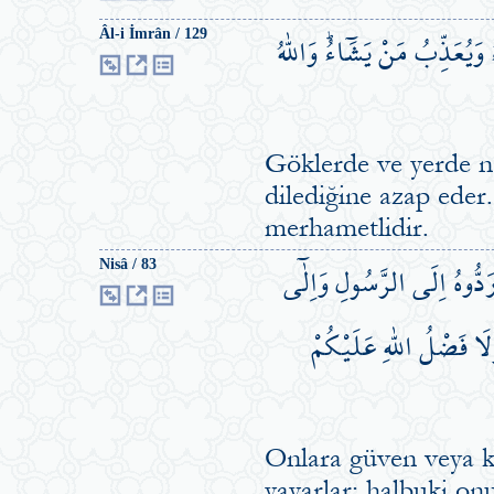
يُعَذِّبُ مَنْ يَشَٓاءُۜ وَاللّٰهُ
Âl-i İmrân / 129
Göklerde ve yerde ne 
dilediğine azap eder.
merhametlidir.
رَدُّوهُ اِلَى الرَّسُولِ وَاِلٰٓى
Nisâ / 83
ْلَا فَضْلُ اللّٰهِ عَلَيْكُمْ
Onlara güven veya k
yayarlar; halbuki onu