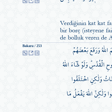
Verdiğinin kat kat fa
bir borç (isteyene f
de bolluk veren de A
للّٰهُ وَرَفَعَ بَعْضَهُمْ
Bakara / 253
حِ الْقُدُسِۜ وَلَوْ شَٓاءَ اللّٰهُ
ِنَاتُ وَلٰكِنِ اخْتَلَفُوا
وا وَلٰكِنَّ اللّٰهَ يَفْعَلُ مَا