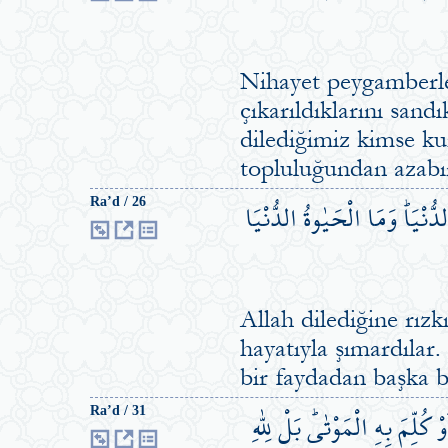
Nihayet peygamberler
çıkarıldıklarını sand
dilediğimiz kimse kur
topluluğundan azabım
دُّنْيَاۜ وَمَا الْحَيٰوةُ الدُّنْيَا
Ra’d / 26
Allah dilediğine rızk
hayatıyla şımardılar.
bir faydadan başka bi
كُلِّمَ بِهِ الْمَوْتٰىۜ بَلْ لِلّٰهِ
Ra’d / 31