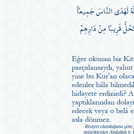
اللّٰهُ لَهَدَى النَّاسَ جَم۪يعاًۜ
َحُلُّ قَر۪يباً مِنْ دَارِهِمْ
Eğer okunan bir Kita
parçalansaydı, yahut
yine bu Kur'an olacak
edenler hâla bilmedil
hidayete erdirirdi? A
yaptıklarından dolay
edecek veya o belâ e
asla dönmez.
Rivayet olunduğuna göre, R
müşriklerden Abdullah b. 