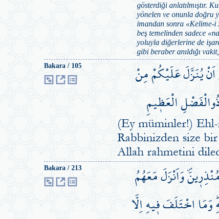
gösterdiği anlatılmıştır. K
yönelen ve onunla doğru y
imandan sonra «Kelime-i Ş
beş temelinden sadece «nama
yoluyla diğerlerine de işa
gibi beraber anıldığı vakit,
َنْ يُنَزَّلَ عَلَيْكُمْ مِنْ
Bakara / 105
هُ ذُوالْفَضْلِ الْعَظ۪يمِ
(Ey müminler!) Ehl-i
Rabbinizden size bir
Allah rahmetini diled
نْذِر۪ينَۖ وَاَنْزَلَ مَعَهُمُ
Bakara / 213
 وَمَا اخْتَلَفَ ف۪يهِ اِلَّا