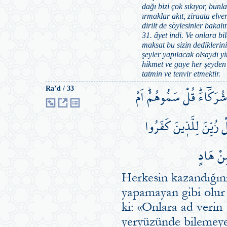
dağı bizi çok sıkıyor, bun
ırmaklar akıt, ziraata elve
dirilt de söylesinler baka
31. âyet indi. Ve onlara b
maksat bu sizin dediklerini
şeyler yapılacak olsaydı y
hikmet ve gaye her şeyden ö
tatmin ve tenvir etmektir.
رَكَٓاءَۜ قُلْ سَمُّوهُمْۜ اَمْ
Ra’d / 33
ْ زُيِّنَ لِلَّذ۪ينَ كَفَرُوا
ِنْ هَادٍ
Herkesin kazandığın
yapamayan gibi olur 
ki: «Onlara ad verin 
yeryüzünde bilemeye