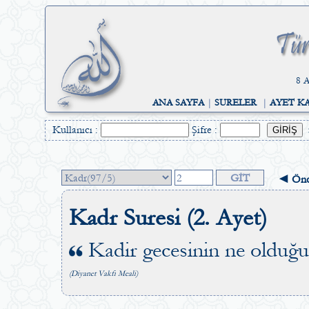
8 A
ANA SAYFA
|
SURELER
|
AYET K
Kullanıcı :
Şifre :
◄ Önc
Kadr Suresi (2. Ayet)
Kadir gecesinin ne olduğu
(Diyanet Vakfı Meali)