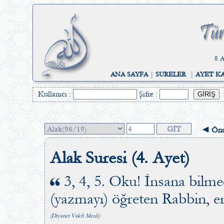
8 A
ANA SAYFA
|
SURELER
|
AYET K
Kullanıcı :
Şifre :
◄ Önc
Alak Suresi (4. Ayet)
3, 4, 5. Oku! İnsana bilmed
(yazmayı) öğreten Rabbin, e
(Diyanet Vakfı Meali)