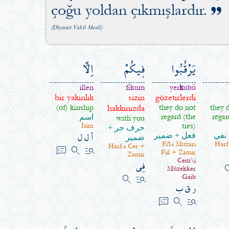
çoğu yoldan çıkmışlardır.
(Diyanet Vakfı Meali)
يَرْقُبُوا
ف۪يكُمْ
اِلًّا
illen
fîkum
yer
k
ubû
bir yakınlık
sizin
gözetirlerdi
(of) kinship
hakkınızda
they do not
they 
regard (the
regar
اسم
with you
ties)
İsim
حرف جر +
أ ل ل
نفي
فعل + ضمير
ضمير
Fi'l-i Muzari
Harf
Harf-i Cer +
speaker_notes
search
manage_search
Fiil + Zamir
Zamir
فِي
Cem\i
sea
Müzekker
search
manage_search
Gaib
ر ق ب
speaker_notes
search
manage_search