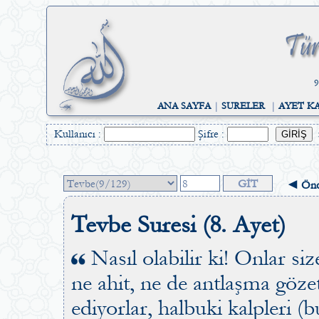
9
ANA SAYFA
|
SURELER
|
AYET K
Kullanıcı :
Şifre :
◄ Önc
Tevbe Suresi (8. Ayet)
Nasıl olabilir ki! Onlar siz
ne ahit, ne de antlaşma gözeti
ediyorlar, halbuki kalpleri (