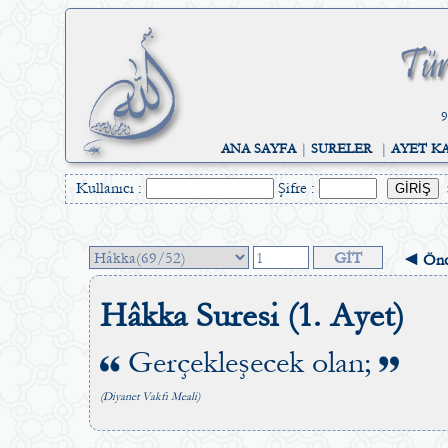
9
ANA SAYFA
|
SURELER
|
AYET K
Kullanıcı :
Şifre :
◄ Önc
Hâkka Suresi (1. Ayet)
Gerçekleşecek olan;
(Diyanet Vakfı Meali)