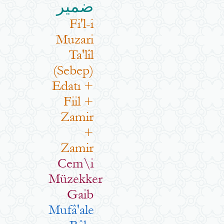
ضمير
Fi'l-i
Muzari
Ta'lîl
(Sebep)
Edatı +
Fiil +
Zamir
+
Zamir
Cem\i
Müzekker
Gaib
Mufâ'ale