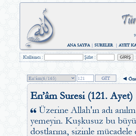
9
ANA SAYFA
|
SURELER
|
AYET K
Kullanıcı :
Şifre :
◄ Önc
En’âm Suresi (121. Ayet)
Üzerine Allah'ın adı anıl
yemeyin. Kuşkusuz bu büyük
dostlarına, sizinle mücadele 