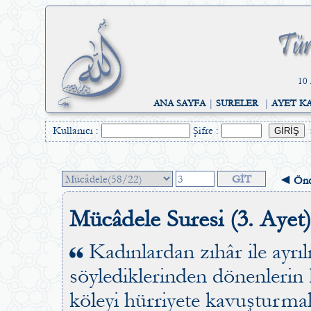
10 
ANA SAYFA
|
SURELER
|
AYET K
Kullanıcı :
Şifre :
◄ Önc
Mücâdele Suresi (3. Ayet)
Kadınlardan zıhâr ile ayrı
söylediklerinden dönenlerin 
köleyi hürriyete kavuşturmal