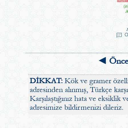
almak
(is
A
speaker_notes
sea
◄ Önce
DİKKAT:
Kök ve gramer özellik
adresinden alınmış, Türkçe karşılı
Karşılaştığınız hata ve eksiklik v
adresimize bildirmenizi dileriz.