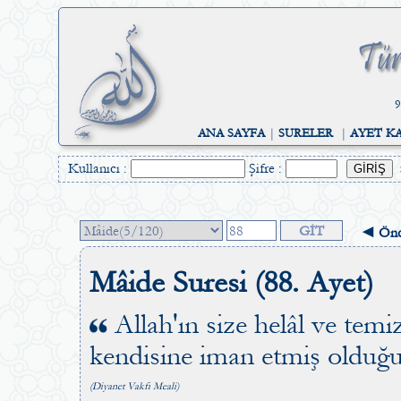
9
ANA SAYFA
|
SURELER
|
AYET K
Kullanıcı :
Şifre :
◄ Önc
Mâide Suresi (88. Ayet)
Allah'ın size helâl ve temi
kendisine iman etmiş olduğ
(Diyanet Vakfı Meali)