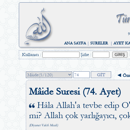
9
ANA SAYFA
|
SURELER
|
AYET K
Kullanıcı :
Şifre :
◄ Önc
Mâide Suresi (74. Ayet)
Hâla Allah'a tevbe edip O
mi? Allah çok yarlığayıcı, çok
(Diyanet Vakfı Meali)