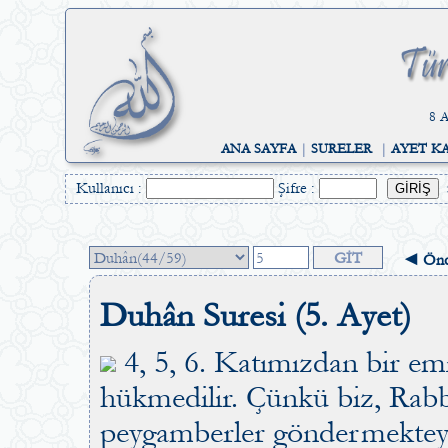
8 A
ANA SAYFA
|
SURELER
|
AYET K
Kullanıcı :
Şifre :
◄ Önc
Duhân Suresi (5. Ayet)
4, 5, 6. Katımızdan bir emi
hükmedilir. Çünkü biz, Rabb
peygamberler göndermekteyiz.