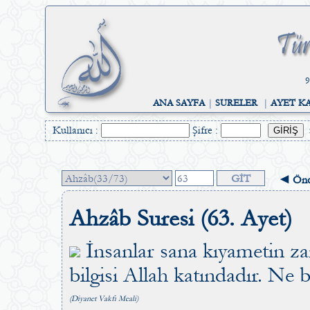
9
ANA SAYFA
|
SURELER
|
AYET K
Kullanıcı :
Şifre :
◄ Önc
Ahzâb Suresi (63. Ayet)
İnsanlar sana kıyametin z
bilgisi Allah katındadır. Ne b
(Diyanet Vakfı Meali)