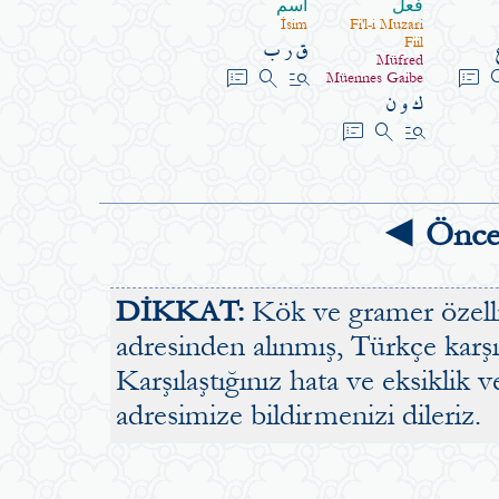
فعل
اسم
İsim
Fi'l-i Muzari
ق ر ب
Fiil
Müfred
speaker_notes
search
manage_search
speaker_notes
se
Müennes Gaibe
ك و ن
speaker_notes
search
manage_search
◄ Önce
DİKKAT:
Kök ve gramer özellik
adresinden alınmış, Türkçe karşılı
Karşılaştığınız hata ve eksiklik v
adresimize bildirmenizi dileriz.