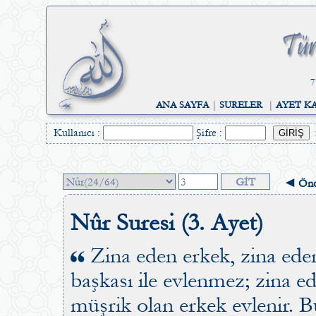
7
ANA SAYFA
|
SURELER
|
AYET K
Kullanıcı :
Şifre :
◄ Önc
Nûr Suresi (3. Ayet)
Zina eden erkek, zina ede
başkası ile evlenmez; zina e
müşrik olan erkek evlenir. 