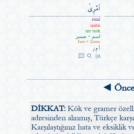
اَمْر۪يۙ
emrî
işimi
my task
اسم + ضمير
İsim + Zamir
أ م ر
speaker_notes
search
manage_search
◄ Önce
DİKKAT:
Kök ve gramer özellik
adresinden alınmış, Türkçe karşılı
Karşılaştığınız hata ve eksiklik v