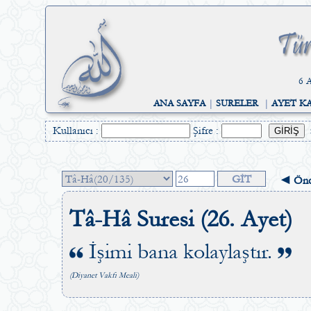
6 A
ANA SAYFA
|
SURELER
|
AYET K
Kullanıcı :
Şifre :
◄ Önc
Tâ-Hâ Suresi (26. Ayet)
İşimi bana kolaylaştır.
(Diyanet Vakfı Meali)