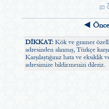
speaker_notes
sea
◄ Önce
DİKKAT:
Kök ve gramer özellik
adresinden alınmış, Türkçe karşılı
Karşılaştığınız hata ve eksiklik v
adresimize bildirmenizi dileriz.