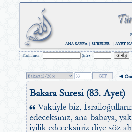
9
ANA SAYFA
|
SURELER
|
AYET K
Kullanıcı :
Şifre :
◄ Önc
Bakara Suresi (83. Ayet)
Vaktiyle biz, İsrailoğullar
edeceksiniz, ana-babaya, yak
iyilik edeceksiniz diye söz a