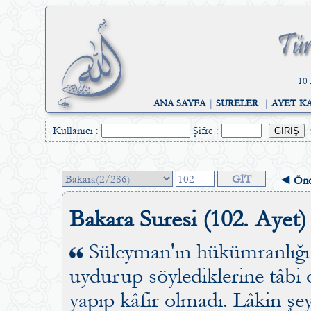
10 
ANA SAYFA
|
SURELER
|
AYET K
Kullanıcı :
Şifre :
◄ Önc
Bakara Suresi (102. Ayet)
Süleyman'ın hükümranlığı 
uydurup söylediklerine tâbi
yapıp kâfir olmadı. Lâkin şe