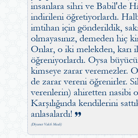
insanlara sihri ve Babil'de H
indirileni öğretiyorlardı. Ha
imtihan için gönderildik, sak
olmayasınız, demeden hiç kim
Onlar, o iki melekden, karı i
öğreniyorlardı. Oysa büyücül
kimseye zarar veremezler. On
de zarar vereni öğrenirler. Si
verenlerin) ahiretten nasibi 
Karşılığında kendilerini sat
anlasalardı!
(Diyanet Vakfı Meali)