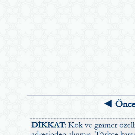
◄ Önce
DİKKAT:
Kök ve gramer özellik
adresinden alınmış, Türkçe karşılı