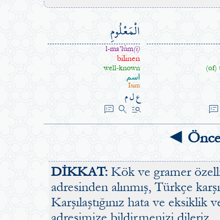
الْمَعْلُومِ
l-ma’lûm
(i)
bilinen
well-known
(of)
اسم
İsim
ع ل م
speaker_notes
search
manage_search
speaker_notes
◄ Önce
DİKKAT:
Kök ve gramer özellik
adresinden alınmış, Türkçe karşılı
Karşılaştığınız hata ve eksiklik v
adresimize bildirmenizi dileriz.