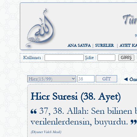
9
ANA SAYFA
|
SURELER
|
AYET K
Kullanıcı :
Şifre :
◄ Önc
Hicr Suresi (38. Ayet)
37, 38. Allah: Sen bilinen
verilenlerdensin, buyurdu.
(Diyanet Vakfı Meali)