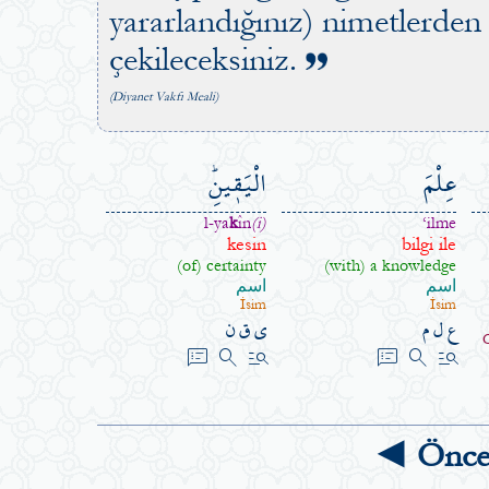
yararlandığınız) nimetlerden 
çekileceksiniz.
(Diyanet Vakfı Meali)
عِلْمَ
الْيَق۪ينِۜ
l-ya
k
în
(i)
‘ilme
kesin
bilgi ile
(of) certainty
(with) a knowledge
اسم
اسم
İsim
İsim
ع ل م
ي ق ن
speaker_notes
search
manage_search
speaker_notes
search
manage_search
◄ Önce