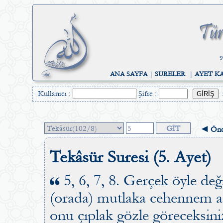
9
ANA SAYFA
|
SURELER
|
AYET K
Kullanıcı :
Şifre :
◄ Önc
Tekâsür Suresi (5. Ayet)
5, 6, 7, 8. Gerçek öyle deği
(orada) mutlaka cehennem at
onu çıplak gözle göreceksin