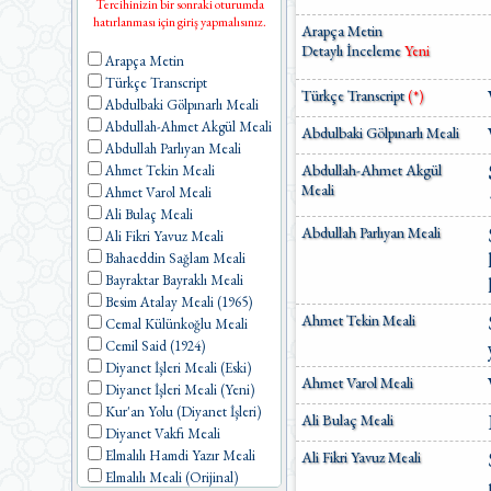
Tercihinizin bir sonraki oturumda
hatırlanması için giriş yapmalısınız.
Arapça Metin
Detaylı İnceleme
Yeni
Arapça Metin
Türkçe Transcript
Türkçe Transcript
(*)
Abdulbaki Gölpınarlı Meali
Abdullah-Ahmet Akgül Meali
Abdulbaki Gölpınarlı Meali
Abdullah Parlıyan Meali
Abdullah-Ahmet Akgül
Ahmet Tekin Meali
Meali
Ahmet Varol Meali
Ali Bulaç Meali
Abdullah Parlıyan Meali
Ali Fikri Yavuz Meali
Bahaeddin Sağlam Meali
Bayraktar Bayraklı Meali
Besim Atalay Meali (1965)
Ahmet Tekin Meali
Cemal Külünkoğlu Meali
Cemil Said (1924)
Diyanet İşleri Meali (Eski)
Ahmet Varol Meali
Diyanet İşleri Meali (Yeni)
Kur'an Yolu (Diyanet İşleri)
Ali Bulaç Meali
Diyanet Vakfı Meali
Elmalılı Hamdi Yazır Meali
Ali Fikri Yavuz Meali
Elmalılı Meali (Orijinal)