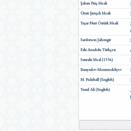
Şaban Piriş Meali
Ümit Şimşek Meali
Yaşar Nuri Öztürk Meali
Sardorxon Jahongir
Eski Anadolu Türkçesi
Satıraltı Meal (1534)
Bunyadov-Memmedeliyev
M. Pickthall (English)
Yusuf Ali (English)