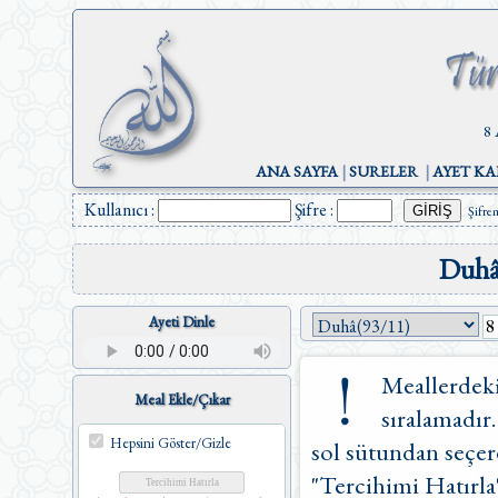
8 
ANA SAYFA
|
SURELER
|
AYET KA
Kullanıcı :
Şifre :
Şifre
Duhâ
Ayeti Dinle
Meallerdeki
Meal Ekle/Çıkar
sıralamadır.
Hepsini Göster/Gizle
sol sütundan seçere
"Tercihimi Hatırla"