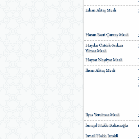
Ömer Nasuhi Bilmen Meali
Erhan Aktaş Meali
Suat Yıldırım Meali
Süleyman Ateş Meali
Süleyman Tevfik (1927)
Süleymaniye Vakfı Meali
Hasan Basri Çantay Meali
Şaban Piriş Meali
Ümit Şimşek Meali
Haydar Öztürk-Serkan
Yaşar Nuri Öztürk Meali
Yılmaz Meali
Sardorxon Jahongir
Hayrat Neşriyat Meali
Eski Anadolu Türkçesi
Satıraltı Meal (1534)
İhsan Aktaş Meali
Bunyadov-Memmedeliyev
M. Pickthall (English)
Yusuf Ali (English)
İlyas Yorulmaz Meali
İsmayıl Hakkı Baltacıoğlu
İsmail Hakkı İzmirli