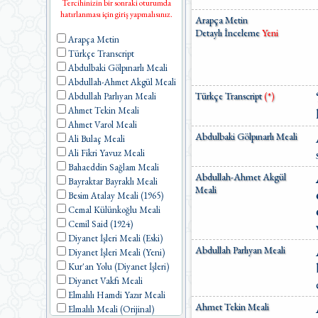
Tercihinizin bir sonraki oturumda
hatırlanması için giriş yapmalısınız.
Arapça Metin
Detaylı İnceleme
Yeni
Arapça Metin
Türkçe Transcript
Abdulbaki Gölpınarlı Meali
Abdullah-Ahmet Akgül Meali
Türkçe Transcript
(*)
Abdullah Parlıyan Meali
Ahmet Tekin Meali
Ahmet Varol Meali
Abdulbaki Gölpınarlı Meali
Ali Bulaç Meali
Ali Fikri Yavuz Meali
Bahaeddin Sağlam Meali
Abdullah-Ahmet Akgül
Bayraktar Bayraklı Meali
Meali
Besim Atalay Meali (1965)
Cemal Külünkoğlu Meali
Cemil Said (1924)
Diyanet İşleri Meali (Eski)
Abdullah Parlıyan Meali
Diyanet İşleri Meali (Yeni)
Kur'an Yolu (Diyanet İşleri)
Diyanet Vakfı Meali
Elmalılı Hamdi Yazır Meali
Ahmet Tekin Meali
Elmalılı Meali (Orijinal)