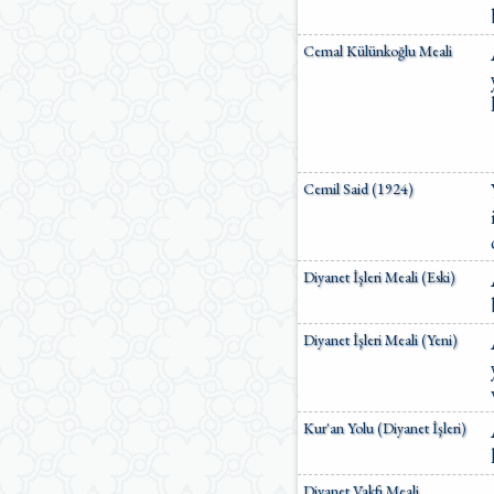
Ömer Nasuhi Bilmen Meali
Suat Yıldırım Meali
Cemal Külünkoğlu Meali
Süleyman Ateş Meali
Süleyman Tevfik (1927)
Süleymaniye Vakfı Meali
Şaban Piriş Meali
Ümit Şimşek Meali
Yaşar Nuri Öztürk Meali
Cemil Said (1924)
Sardorxon Jahongir
Eski Anadolu Türkçesi
Satıraltı Meal (1534)
Bunyadov-Memmedeliyev
Diyanet İşleri Meali (Eski)
M. Pickthall (English)
Yusuf Ali (English)
Diyanet İşleri Meali (Yeni)
Kur'an Yolu (Diyanet İşleri)
Diyanet Vakfı Meali