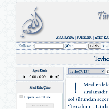
ANA SAYFA
|
SURELER
|
AYET KA
Kullanıcı :
Şifre :
Şifre
Tevbe
Ayeti Dinle
Meallerdeki
Meal Ekle/Çıkar
sıralamadır.
Hepsini Göster/Gizle
sol sütundan seçere
"Tercihimi Hatırla"