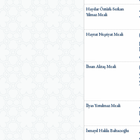
Haydar Öztürk-Serkan
Yılmaz Meali
Hayrat Neşriyat Meali
İhsan Aktaş Meali
İlyas Yorulmaz Meali
İsmayıl Hakkı Baltacıoğlu