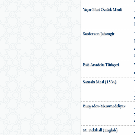
Yaşar Nuri Öztürk Meali
Sardorxon Jahongir
Eski Anadolu Türkçesi
Satıraltı Meal (1534)
Bunyadov-Memmedeliyev
M. Pickthall (English)