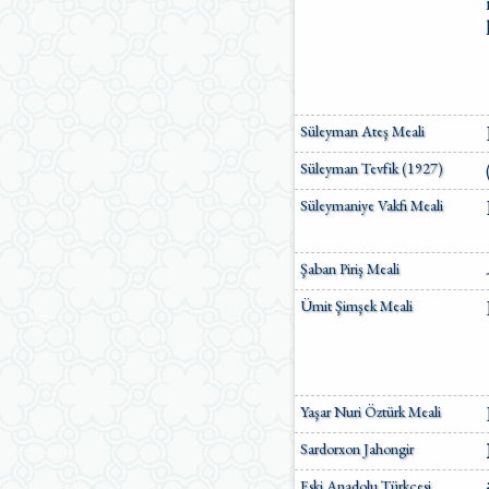
Süleyman Ateş Meali
Süleyman Tevfik (1927)
Süleymaniye Vakfı Meali
Şaban Piriş Meali
Ümit Şimşek Meali
Yaşar Nuri Öztürk Meali
Sardorxon Jahongir
Eski Anadolu Türkçesi