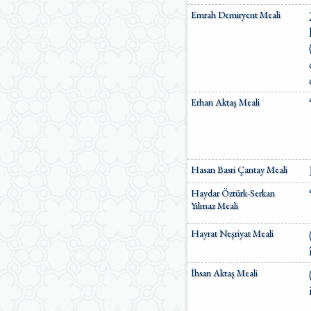
Ömer Nasuhi Bilmen Meali
Emrah Demiryent Meali
Suat Yıldırım Meali
Süleyman Ateş Meali
Süleyman Tevfik (1927)
Süleymaniye Vakfı Meali
Şaban Piriş Meali
Ümit Şimşek Meali
Erhan Aktaş Meali
Yaşar Nuri Öztürk Meali
Sardorxon Jahongir
Eski Anadolu Türkçesi
Satıraltı Meal (1534)
Bunyadov-Memmedeliyev
Hasan Basri Çantay Meali
M. Pickthall (English)
Yusuf Ali (English)
Haydar Öztürk-Serkan
Yılmaz Meali
Hayrat Neşriyat Meali
İhsan Aktaş Meali