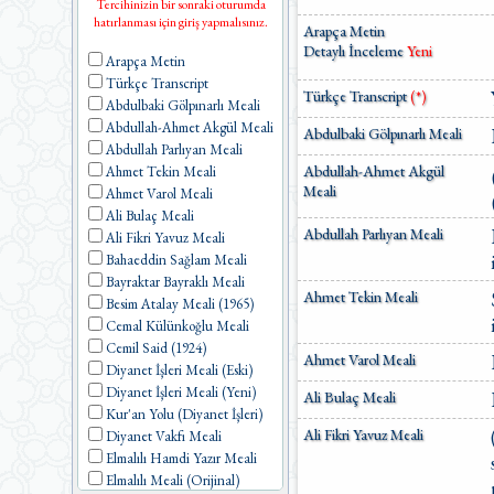
Tercihinizin bir sonraki oturumda
hatırlanması için giriş yapmalısınız.
Arapça Metin
Detaylı İnceleme
Yeni
Arapça Metin
Türkçe Transcript
Türkçe Transcript
(*)
Abdulbaki Gölpınarlı Meali
Abdullah-Ahmet Akgül Meali
Abdulbaki Gölpınarlı Meali
Abdullah Parlıyan Meali
Abdullah-Ahmet Akgül
Ahmet Tekin Meali
Meali
Ahmet Varol Meali
Ali Bulaç Meali
Abdullah Parlıyan Meali
Ali Fikri Yavuz Meali
Bahaeddin Sağlam Meali
Bayraktar Bayraklı Meali
Ahmet Tekin Meali
Besim Atalay Meali (1965)
Cemal Külünkoğlu Meali
Cemil Said (1924)
Ahmet Varol Meali
Diyanet İşleri Meali (Eski)
Diyanet İşleri Meali (Yeni)
Ali Bulaç Meali
Kur'an Yolu (Diyanet İşleri)
Ali Fikri Yavuz Meali
Diyanet Vakfı Meali
Elmalılı Hamdi Yazır Meali
Elmalılı Meali (Orijinal)