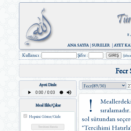
8 
ANA SAYFA
|
SURELER
|
AYET KA
Kullanıcı :
Şifre :
Şifre
Fecr 
Ayeti Dinle
Meallerdeki
Meal Ekle/Çıkar
sıralamadır.
Hepsini Göster/Gizle
sol sütundan seçere
"Tercihimi Hatırla"