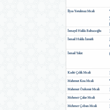
İlyas Yorulmaz Meali
İsmayıl Hakkı Baltacıoğlu
İsmail Hakkı İzmirli
İsmail Yakıt
Kadri Çelik Meali
Mahmut Kısa Meali
Mahmut Özdemir Meali
Mehmet Çakır Meali
Mehmet Çoban Meali