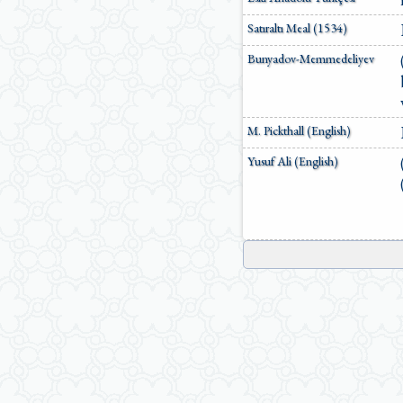
Satıraltı Meal (1534)
Bunyadov-Memmedeliyev
M. Pickthall (English)
Yusuf Ali (English)