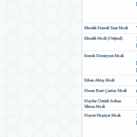
Ömer Nasuhi Bilmen Meali
Suat Yıldırım Meali
Süleyman Ateş Meali
Süleyman Tevfik (1927)
Elmalılı Hamdi Yazır Meali
Süleymaniye Vakfı Meali
Şaban Piriş Meali
Elmalılı Meali (Orijinal)
Ümit Şimşek Meali
Yaşar Nuri Öztürk Meali
Sardorxon Jahongir
Emrah Demiryent Meali
Eski Anadolu Türkçesi
Satıraltı Meal (1534)
Bunyadov-Memmedeliyev
M. Pickthall (English)
Erhan Aktaş Meali
Yusuf Ali (English)
Hasan Basri Çantay Meali
Haydar Öztürk-Serkan
Yılmaz Meali
Hayrat Neşriyat Meali