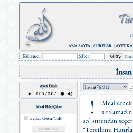
1
ANA SAYFA
|
SURELER
|
AYET KA
Kullanıcı :
Şifre :
Şifre
İnsan
Ayeti Dinle
Meallerdeki
Meal Ekle/Çıkar
sıralamadır.
Hepsini Göster/Gizle
sol sütundan seçere
"Tercihimi Hatırla"