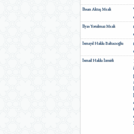
İhsan Aktaş Meali
İlyas Yorulmaz Meali
İsmayıl Hakkı Baltacıoğlu
İsmail Hakkı İzmirli