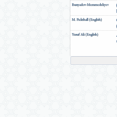
Bunyadov-Memmedeliyev
M. Pickthall (English)
Yusuf Ali (English)