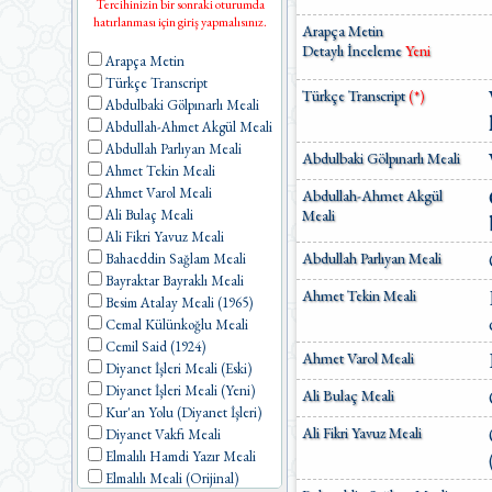
Tercihinizin bir sonraki oturumda
hatırlanması için giriş yapmalısınız.
Arapça Metin
Detaylı İnceleme
Yeni
Arapça Metin
Türkçe Transcript
Türkçe Transcript
(*)
Abdulbaki Gölpınarlı Meali
Abdullah-Ahmet Akgül Meali
Abdullah Parlıyan Meali
Abdulbaki Gölpınarlı Meali
Ahmet Tekin Meali
Ahmet Varol Meali
Abdullah-Ahmet Akgül
Meali
Ali Bulaç Meali
Ali Fikri Yavuz Meali
Abdullah Parlıyan Meali
Bahaeddin Sağlam Meali
Bayraktar Bayraklı Meali
Ahmet Tekin Meali
Besim Atalay Meali (1965)
Cemal Külünkoğlu Meali
Cemil Said (1924)
Ahmet Varol Meali
Diyanet İşleri Meali (Eski)
Diyanet İşleri Meali (Yeni)
Ali Bulaç Meali
Kur'an Yolu (Diyanet İşleri)
Ali Fikri Yavuz Meali
Diyanet Vakfı Meali
Elmalılı Hamdi Yazır Meali
Elmalılı Meali (Orijinal)