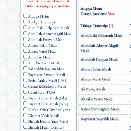
Tercihinizin bir sonraki oturumda
hatırlanması için giriş yapmalısınız.
Arapça Metin
Detaylı İnceleme
Yeni
Arapça Metin
Türkçe Transcript
Türkçe Transcript
(*)
Abdulbaki Gölpınarlı Meali
Abdullah-Ahmet Akgül Meali
Abdulbaki Gölpınarlı Meali
Abdullah Parlıyan Meali
Abdullah-Ahmet Akgül
Ahmet Tekin Meali
Meali
Ahmet Varol Meali
Ali Bulaç Meali
Abdullah Parlıyan Meali
Ali Fikri Yavuz Meali
Ahmet Tekin Meali
Bahaeddin Sağlam Meali
Bayraktar Bayraklı Meali
Ahmet Varol Meali
Besim Atalay Meali (1965)
Cemal Külünkoğlu Meali
Ali Bulaç Meali
Cemil Said (1924)
Diyanet İşleri Meali (Eski)
Ali Fikri Yavuz Meali
Diyanet İşleri Meali (Yeni)
Bahaeddin Sağlam Meali
Kur'an Yolu (Diyanet İşleri)
Diyanet Vakfı Meali
Bayraktar Bayraklı Meali
Elmalılı Hamdi Yazır Meali
Elmalılı Meali (Orijinal)