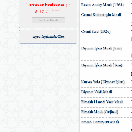
Emrah Demiryent Meali
Besim Atalay Meali (1965)
Tercihinizin hatırlanması için
Erhan Aktaş Meali
giriş yapmalısınız.
Hasan Basri Çantay Meali
Cemal Külünkoğlu Meali
Haydar Öztürk-Serkan
Yılmaz Meali
Hayrat Neşriyat Meali
Cemil Said (1924)
İhsan Aktaş Meali
Ayeti Sayfasında Oku
İlyas Yorulmaz Meali
Diyanet İşleri Meali (Eski)
İsmayıl Hakkı Baltacıoğlu
İsmail Hakkı İzmirli
İsmail Yakıt
Diyanet İşleri Meali (Yeni)
Kadri Çelik Meali
Mahmut Kısa Meali
Mahmut Özdemir Meali
Kur'an Yolu (Diyanet İşleri)
Mehmet Çakır Meali
Mehmet Çoban Meali
Diyanet Vakfı Meali
Mehmet Okuyan Meali
Elmalılı Hamdi Yazır Meali
Mehmet Türk Meali
Muhammed Esed Meali
Elmalılı Meali (Orijinal)
Mustafa Çavdar Meali
Mustafa İslamoğlu Meali
Emrah Demiryent Meali
Orhan Kuntman Meali
Osman Fırat Meali