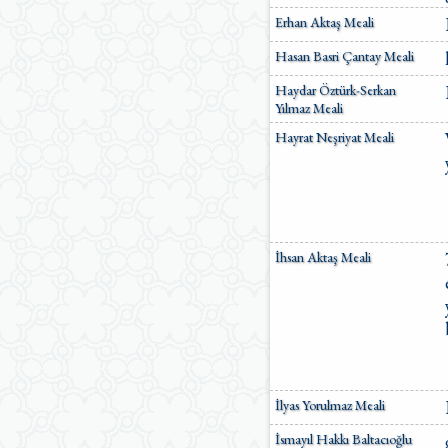
Ömer Nasuhi Bilmen Meali
Erhan Aktaş Meali
Suat Yıldırım Meali
Hasan Basri Çantay Meali
Süleyman Ateş Meali
Süleyman Tevfik (1927)
Haydar Öztürk-Serkan
Süleymaniye Vakfı Meali
Yılmaz Meali
Şaban Piriş Meali
Hayrat Neşriyat Meali
Ümit Şimşek Meali
Yaşar Nuri Öztürk Meali
Sardorxon Jahongir
Eski Anadolu Türkçesi
Satıraltı Meal (1534)
Bunyadov-Memmedeliyev
İhsan Aktaş Meali
M. Pickthall (English)
Yusuf Ali (English)
İlyas Yorulmaz Meali
İsmayıl Hakkı Baltacıoğlu