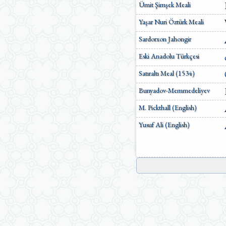
Ümit Şimşek Meali
Yaşar Nuri Öztürk Meali
Sardorxon Jahongir
Eski Anadolu Türkçesi
Satıraltı Meal (1534)
Bunyadov-Memmedeliyev
M. Pickthall (English)
Yusuf Ali (English)