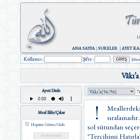
1
ANA SAYFA
|
SURELER
|
AYET KA
Kullanıcı :
Şifre :
Şifre
Vâkı’a
Ayeti Dinle
Meallerdeki
Meal Ekle/Çıkar
sıralamadır.
Hepsini Göster/Gizle
sol sütundan seçere
"Tercihimi Hatırla"