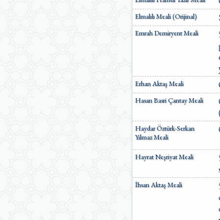
Ömer Nasuhi Bilmen Meali
Elmalılı Meali (Orijinal)
Suat Yıldırım Meali
Süleyman Ateş Meali
Emrah Demiryent Meali
Süleyman Tevfik (1927)
Süleymaniye Vakfı Meali
Şaban Piriş Meali
Ümit Şimşek Meali
Yaşar Nuri Öztürk Meali
Erhan Aktaş Meali
Sardorxon Jahongir
Eski Anadolu Türkçesi
Hasan Basri Çantay Meali
Satıraltı Meal (1534)
Bunyadov-Memmedeliyev
M. Pickthall (English)
Haydar Öztürk-Serkan
Yusuf Ali (English)
Yılmaz Meali
Hayrat Neşriyat Meali
İhsan Aktaş Meali