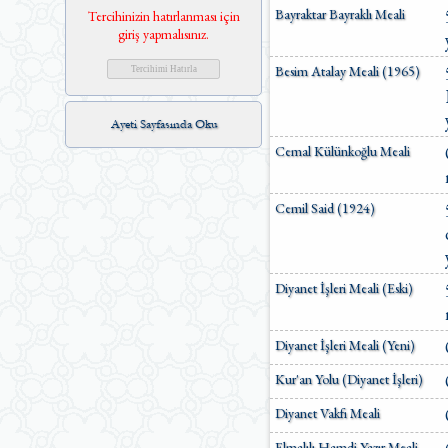
Emrah Demiryent Meali
Bayraktar Bayraklı Meali
Tercihinizin hatırlanması için
Erhan Aktaş Meali
giriş yapmalısınız.
Hasan Basri Çantay Meali
Haydar Öztürk-Serkan
Besim Atalay Meali (1965)
Yılmaz Meali
Hayrat Neşriyat Meali
İhsan Aktaş Meali
Ayeti Sayfasında Oku
İlyas Yorulmaz Meali
Cemal Külünkoğlu Meali
İsmayıl Hakkı Baltacıoğlu
İsmail Hakkı İzmirli
İsmail Yakıt
Cemil Said (1924)
Kadri Çelik Meali
Mahmut Kısa Meali
Mahmut Özdemir Meali
Mehmet Çakır Meali
Diyanet İşleri Meali (Eski)
Mehmet Çoban Meali
Mehmet Okuyan Meali
Diyanet İşleri Meali (Yeni)
Mehmet Türk Meali
Muhammed Esed Meali
Kur'an Yolu (Diyanet İşleri)
Mustafa Çavdar Meali
Mustafa İslamoğlu Meali
Diyanet Vakfı Meali
Orhan Kuntman Meali
Osman Fırat Meali
Elmalılı Hamdi Yazır Meali