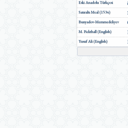
Eski Anadolu Türkçesi
Satıraltı Meal (1534)
Bunyadov-Memmedeliyev
M. Pickthall (English)
Yusuf Ali (English)