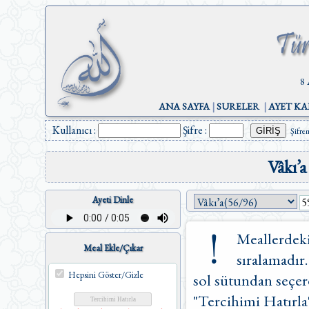
8 
ANA SAYFA
|
SURELER
|
AYET KA
Kullanıcı :
Şifre :
Şifre
Vâkı’a
Ayeti Dinle
Meallerdeki
Meal Ekle/Çıkar
sıralamadır.
Hepsini Göster/Gizle
sol sütundan seçere
"Tercihimi Hatırla"