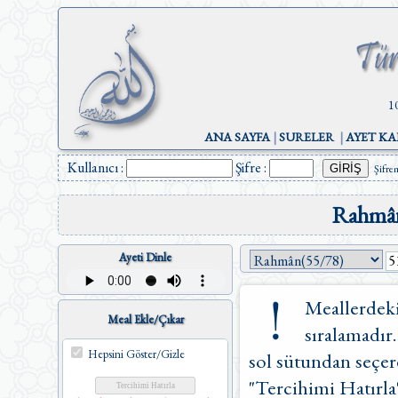
1
ANA SAYFA
|
SURELER
|
AYET KA
Kullanıcı :
Şifre :
Şifre
Rahmân
Ayeti Dinle
Meallerdeki
Meal Ekle/Çıkar
sıralamadır.
Hepsini Göster/Gizle
sol sütundan seçere
"Tercihimi Hatırla"