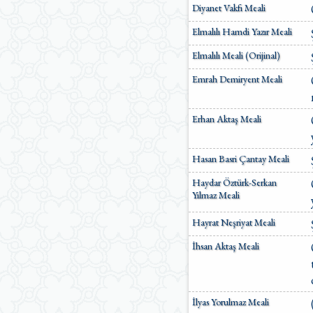
Diyanet Vakfı Meali
Ömer Nasuhi Bilmen Meali
Suat Yıldırım Meali
Elmalılı Hamdi Yazır Meali
Süleyman Ateş Meali
Süleyman Tevfik (1927)
Elmalılı Meali (Orijinal)
Süleymaniye Vakfı Meali
Emrah Demiryent Meali
Şaban Piriş Meali
Ümit Şimşek Meali
Yaşar Nuri Öztürk Meali
Erhan Aktaş Meali
Sardorxon Jahongir
Eski Anadolu Türkçesi
Satıraltı Meal (1534)
Hasan Basri Çantay Meali
Bunyadov-Memmedeliyev
M. Pickthall (English)
Haydar Öztürk-Serkan
Yusuf Ali (English)
Yılmaz Meali
Hayrat Neşriyat Meali
İhsan Aktaş Meali
İlyas Yorulmaz Meali