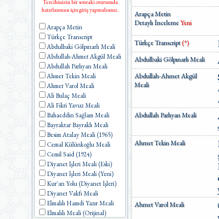
Tercihinizin bir sonraki oturumda
hatırlanması için giriş yapmalısınız.
Arapça Metin
Detaylı İnceleme
Yeni
Arapça Metin
Türkçe Transcript
Türkçe Transcript
(*)
Abdulbaki Gölpınarlı Meali
Abdullah-Ahmet Akgül Meali
Abdulbaki Gölpınarlı Meali
Abdullah Parlıyan Meali
Abdullah-Ahmet Akgül
Ahmet Tekin Meali
Meali
Ahmet Varol Meali
Ali Bulaç Meali
Ali Fikri Yavuz Meali
Abdullah Parlıyan Meali
Bahaeddin Sağlam Meali
Bayraktar Bayraklı Meali
Besim Atalay Meali (1965)
Ahmet Tekin Meali
Cemal Külünkoğlu Meali
Cemil Said (1924)
Diyanet İşleri Meali (Eski)
Diyanet İşleri Meali (Yeni)
Kur'an Yolu (Diyanet İşleri)
Diyanet Vakfı Meali
Elmalılı Hamdi Yazır Meali
Ahmet Varol Meali
Elmalılı Meali (Orijinal)