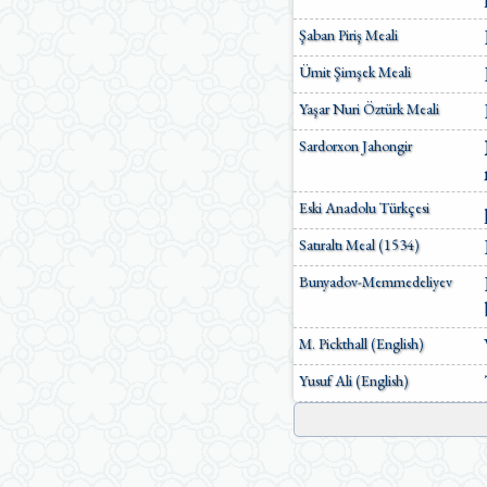
Şaban Piriş Meali
Ümit Şimşek Meali
Yaşar Nuri Öztürk Meali
Sardorxon Jahongir
Eski Anadolu Türkçesi
Satıraltı Meal (1534)
Bunyadov-Memmedeliyev
M. Pickthall (English)
Yusuf Ali (English)