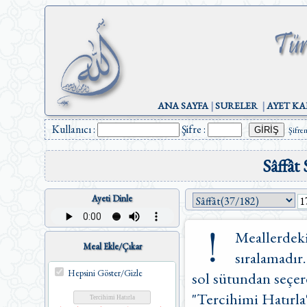
ANA SAYFA
|
SURELER
|
AYET KA
Kullanıcı :
Şifre :
Şifre
Sâffât
Ayeti Dinle
Meallerdeki
Meal Ekle/Çıkar
sıralamadır.
Hepsini Göster/Gizle
sol sütundan seçere
"Tercihimi Hatırla"