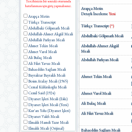
Tercihinizin bir sonraki oturumda
hatırlanması için giriş yapmalısınız.
Arapça Metin
Detaylı İnceleme
Yeni
Arapça Metin
Türkçe Transcript
Türkçe Transcript
(*)
Abdulbaki Gölpınarlı Meali
Abdullah-Ahmet Akgül Meali
Abdulbaki Gölpınarlı Meali
Abdullah Parlıyan Meali
Abdullah-Ahmet Akgül
Ahmet Tekin Meali
Meali
Ahmet Varol Meali
Ali Bulaç Meali
Abdullah Parlıyan Meali
Ali Fikri Yavuz Meali
Bahaeddin Sağlam Meali
Bayraktar Bayraklı Meali
Ahmet Tekin Meali
Besim Atalay Meali (1965)
Cemal Külünkoğlu Meali
Ahmet Varol Meali
Cemil Said (1924)
Diyanet İşleri Meali (Eski)
Ali Bulaç Meali
Diyanet İşleri Meali (Yeni)
Kur'an Yolu (Diyanet İşleri)
Ali Fikri Yavuz Meali
Diyanet Vakfı Meali
Elmalılı Hamdi Yazır Meali
Elmalılı Meali (Orijinal)
Bahaeddin Sağlam Meali