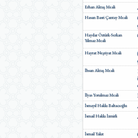
Ömer Nasuhi Bilmen Meali
Erhan Aktaş Meali
Suat Yıldırım Meali
Hasan Basri Çantay Meali
Süleyman Ateş Meali
Süleyman Tevfik (1927)
Süleymaniye Vakfı Meali
Haydar Öztürk-Serkan
Şaban Piriş Meali
Yılmaz Meali
Ümit Şimşek Meali
Yaşar Nuri Öztürk Meali
Hayrat Neşriyat Meali
Sardorxon Jahongir
Eski Anadolu Türkçesi
Satıraltı Meal (1534)
İhsan Aktaş Meali
Bunyadov-Memmedeliyev
M. Pickthall (English)
Yusuf Ali (English)
İlyas Yorulmaz Meali
İsmayıl Hakkı Baltacıoğlu
İsmail Hakkı İzmirli
İsmail Yakıt