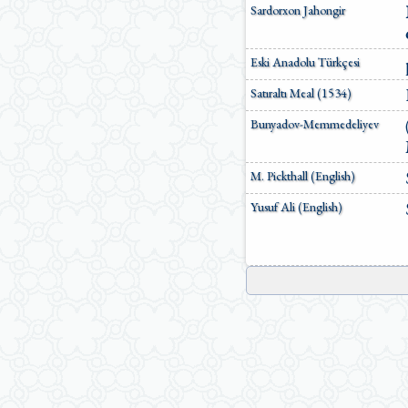
Sardorxon Jahongir
Eski Anadolu Türkçesi
Satıraltı Meal (1534)
Bunyadov-Memmedeliyev
M. Pickthall (English)
Yusuf Ali (English)