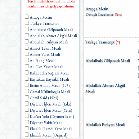
Tercihinizin bir sonraki oturumda
hatırlanması için giriş yapmalısınız.
Arapça Metin
Detaylı İnceleme
Yeni
Arapça Metin
Türkçe Transcript
Abdulbaki Gölpınarlı Meali
Abdullah-Ahmet Akgül Meali
Türkçe Transcript
(*)
Abdullah Parlıyan Meali
Ahmet Tekin Meali
Ahmet Varol Meali
Abdulbaki Gölpınarlı Meali
Ali Bulaç Meali
Ali Fikri Yavuz Meali
Bahaeddin Sağlam Meali
Bayraktar Bayraklı Meali
Abdullah-Ahmet Akgül
Besim Atalay Meali (1965)
Meali
Cemal Külünkoğlu Meali
Cemil Said (1924)
Diyanet İşleri Meali (Eski)
Diyanet İşleri Meali (Yeni)
Kur'an Yolu (Diyanet İşleri)
Diyanet Vakfı Meali
Abdullah Parlıyan Meali
Elmalılı Hamdi Yazır Meali
Elmalılı Meali (Orijinal)