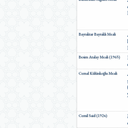
Ömer Nasuhi Bilmen Meali
Suat Yıldırım Meali
Süleyman Ateş Meali
Süleyman Tevfik (1927)
Süleymaniye Vakfı Meali
Şaban Piriş Meali
Bayraktar Bayraklı Meali
Ümit Şimşek Meali
Yaşar Nuri Öztürk Meali
Sardorxon Jahongir
Eski Anadolu Türkçesi
Besim Atalay Meali (1965)
Satıraltı Meal (1534)
Bunyadov-Memmedeliyev
Cemal Külünkoğlu Meali
M. Pickthall (English)
Yusuf Ali (English)
Cemil Said (1924)