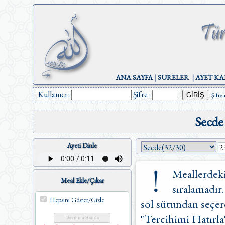
ANA SAYFA
|
SURELER
|
AYET KA
Kullanıcı :
Şifre :
Şifre
Secde
Ayeti Dinle
Meallerdeki
Meal Ekle/Çıkar
sıralamadır.
Hepsini Göster/Gizle
sol sütundan seçere
"Tercihimi Hatırla"