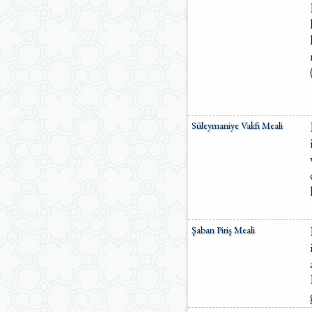
Süleymaniye Vakfı Meali
Şaban Piriş Meali