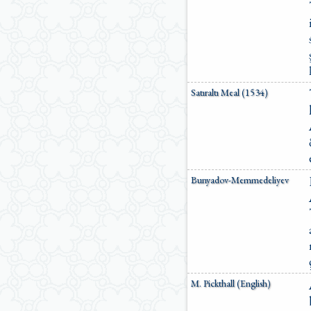
Satıraltı Meal (1534)
Bunyadov-Memmedeliyev
M. Pickthall (English)