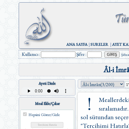
ANA SAYFA
|
SURELER
|
AYET KA
Kullanıcı :
Şifre :
Şifre
Âl-i İmr
Ayeti Dinle
Meallerdeki
Meal Ekle/Çıkar
sıralamadır.
Hepsini Göster/Gizle
sol sütundan seçere
"Tercihimi Hatırla"