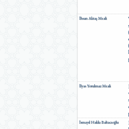
İhsan Aktaş Meali
İlyas Yorulmaz Meali
İsmayıl Hakkı Baltacıoğlu