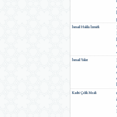
İsmail Hakkı İzmirli
İsmail Yakıt
Kadri Çelik Meali