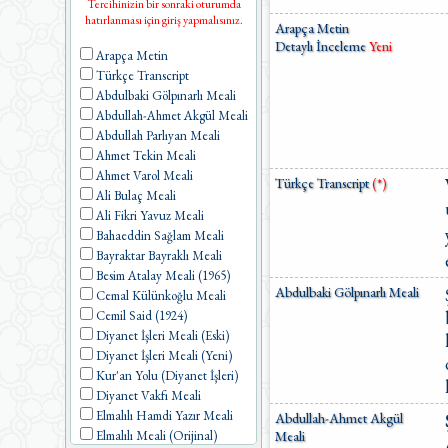
Tercihinizin bir sonraki oturumda
hatırlanması için giriş yapmalısınız.
Arapça Metin
Detaylı İnceleme
Yeni
Arapça Metin
Türkçe Transcript
Abdulbaki Gölpınarlı Meali
Abdullah-Ahmet Akgül Meali
Abdullah Parlıyan Meali
Ahmet Tekin Meali
Ahmet Varol Meali
Türkçe Transcript
(*)
Ali Bulaç Meali
Ali Fikri Yavuz Meali
Bahaeddin Sağlam Meali
Bayraktar Bayraklı Meali
Besim Atalay Meali (1965)
Abdulbaki Gölpınarlı Meali
Cemal Külünkoğlu Meali
Cemil Said (1924)
Diyanet İşleri Meali (Eski)
Diyanet İşleri Meali (Yeni)
Kur'an Yolu (Diyanet İşleri)
Diyanet Vakfı Meali
Elmalılı Hamdi Yazır Meali
Abdullah-Ahmet Akgül
Elmalılı Meali (Orijinal)
Meali