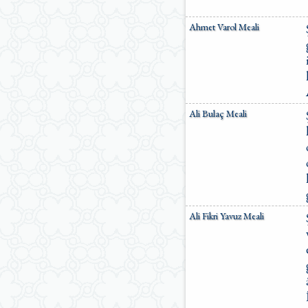
Ömer Nasuhi Bilmen Meali
Suat Yıldırım Meali
Ahmet Varol Meali
Süleyman Ateş Meali
Süleyman Tevfik (1927)
Süleymaniye Vakfı Meali
Şaban Piriş Meali
Ümit Şimşek Meali
Yaşar Nuri Öztürk Meali
Ali Bulaç Meali
Sardorxon Jahongir
Eski Anadolu Türkçesi
Satıraltı Meal (1534)
Bunyadov-Memmedeliyev
M. Pickthall (English)
Yusuf Ali (English)
Ali Fikri Yavuz Meali