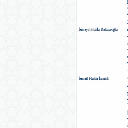
İsmayıl Hakkı Baltacıoğlu
İsmail Hakkı İzmirli