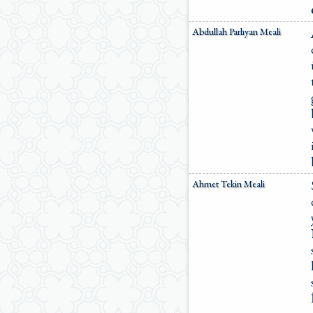
Ömer Nasuhi Bilmen Meali
Suat Yıldırım Meali
Abdullah Parlıyan Meali
Süleyman Ateş Meali
Süleyman Tevfik (1927)
Süleymaniye Vakfı Meali
Şaban Piriş Meali
Ümit Şimşek Meali
Yaşar Nuri Öztürk Meali
Sardorxon Jahongir
Eski Anadolu Türkçesi
Satıraltı Meal (1534)
Bunyadov-Memmedeliyev
M. Pickthall (English)
Ahmet Tekin Meali
Yusuf Ali (English)