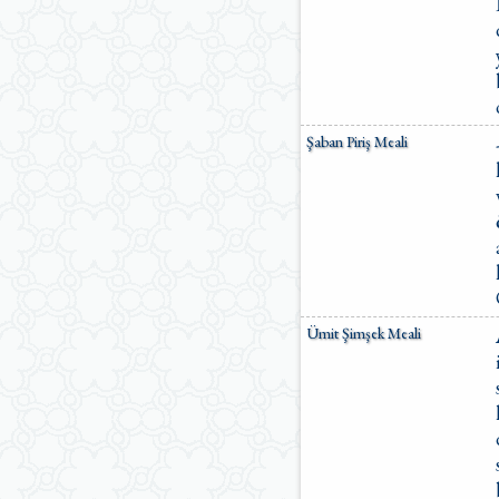
Şaban Piriş Meali
Ümit Şimşek Meali