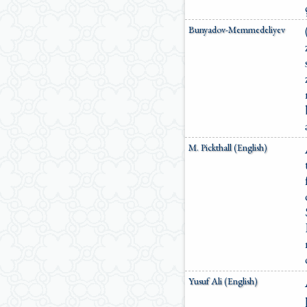
Bunyadov-Memmedeliyev
M. Pickthall (English)
Yusuf Ali (English)