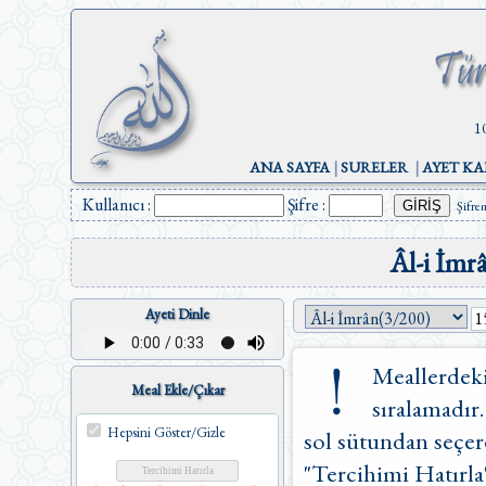
1
ANA SAYFA
|
SURELER
|
AYET KA
Kullanıcı :
Şifre :
Şifre
Âl-i İmr
Ayeti Dinle
Meallerdeki
Meal Ekle/Çıkar
sıralamadır.
Hepsini Göster/Gizle
sol sütundan seçere
"Tercihimi Hatırla"