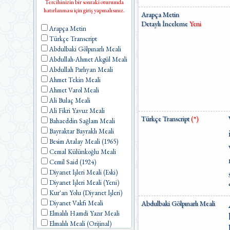
Tercihinizin bir sonraki oturumda
hatırlanması için giriş yapmalısınız.
Arapça Metin
Detaylı İnceleme
Yeni
Arapça Metin
Türkçe Transcript
Abdulbaki Gölpınarlı Meali
Abdullah-Ahmet Akgül Meali
Abdullah Parlıyan Meali
Ahmet Tekin Meali
Ahmet Varol Meali
Ali Bulaç Meali
Ali Fikri Yavuz Meali
Türkçe Transcript
(*)
Bahaeddin Sağlam Meali
Bayraktar Bayraklı Meali
Besim Atalay Meali (1965)
Cemal Külünkoğlu Meali
Cemil Said (1924)
Diyanet İşleri Meali (Eski)
Diyanet İşleri Meali (Yeni)
Kur'an Yolu (Diyanet İşleri)
Diyanet Vakfı Meali
Abdulbaki Gölpınarlı Meali
Elmalılı Hamdi Yazır Meali
Elmalılı Meali (Orijinal)