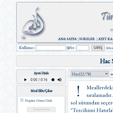
1
ANA SAYFA
|
SURELER
|
AYET KA
Kullanıcı :
Şifre :
Şifre
Hac 
Ayeti Dinle
Meallerdeki
Meal Ekle/Çıkar
sıralamadır.
Hepsini Göster/Gizle
sol sütundan seçere
"Tercihimi Hatırla"