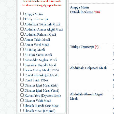
Tercihinizin bir sonraki oturumda
hatırlanması için giriş yapmalısınız.
Arapça Metin
Detaylı İnceleme
Yeni
Arapça Metin
Türkçe Transcript
Abdulbaki Gölpınarlı Meali
Abdullah-Ahmet Akgül Meali
Abdullah Parlıyan Meali
Ahmet Tekin Meali
Ahmet Varol Meali
Türkçe Transcript
(*)
Ali Bulaç Meali
Ali Fikri Yavuz Meali
Bahaeddin Sağlam Meali
Bayraktar Bayraklı Meali
Abdulbaki Gölpınarlı Meali
Besim Atalay Meali (1965)
Cemal Külünkoğlu Meali
Cemil Said (1924)
Diyanet İşleri Meali (Eski)
Diyanet İşleri Meali (Yeni)
Abdullah-Ahmet Akgül
Kur'an Yolu (Diyanet İşleri)
Meali
Diyanet Vakfı Meali
Elmalılı Hamdi Yazır Meali
Elmalılı Meali (Orijinal)