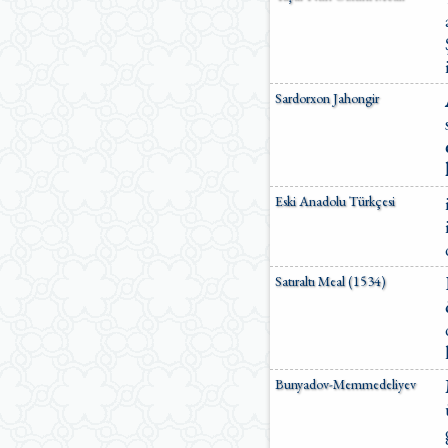
Sardorxon Jahongir
Eski Anadolu Türkçesi
Satıraltı Meal (1534)
Bunyadov-Memmedeliyev