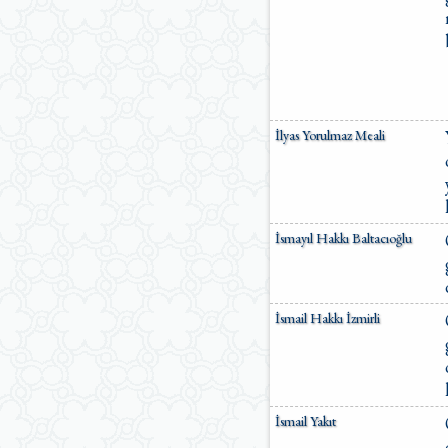
İlyas Yorulmaz Meali
İsmayıl Hakkı Baltacıoğlu
İsmail Hakkı İzmirli
İsmail Yakıt