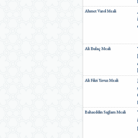
Ömer Nasuhi Bilmen Meali
Ahmet Varol Meali
Suat Yıldırım Meali
Süleyman Ateş Meali
Süleyman Tevfik (1927)
Süleymaniye Vakfı Meali
Şaban Piriş Meali
Ümit Şimşek Meali
Ali Bulaç Meali
Yaşar Nuri Öztürk Meali
Sardorxon Jahongir
Eski Anadolu Türkçesi
Satıraltı Meal (1534)
Bunyadov-Memmedeliyev
M. Pickthall (English)
Ali Fikri Yavuz Meali
Yusuf Ali (English)
Bahaeddin Sağlam Meali