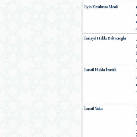
İlyas Yorulmaz Meali
İsmayıl Hakkı Baltacıoğlu
İsmail Hakkı İzmirli
İsmail Yakıt