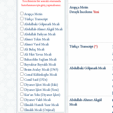
Tercihinizin bir sonraki oturumda
hatırlanması için giriş yapmalısınız.
Arapça Metin
Detaylı İnceleme
Yeni
Arapça Metin
Türkçe Transcript
Abdulbaki Gölpınarlı Meali
Abdullah-Ahmet Akgül Meali
Abdullah Parlıyan Meali
Ahmet Tekin Meali
Ahmet Varol Meali
Türkçe Transcript
(*)
Ali Bulaç Meali
Ali Fikri Yavuz Meali
Bahaeddin Sağlam Meali
Bayraktar Bayraklı Meali
Abdulbaki Gölpınarlı Meali
Besim Atalay Meali (1965)
Cemal Külünkoğlu Meali
Cemil Said (1924)
Diyanet İşleri Meali (Eski)
Diyanet İşleri Meali (Yeni)
Kur'an Yolu (Diyanet İşleri)
Abdullah-Ahmet Akgül
Diyanet Vakfı Meali
Meali
Elmalılı Hamdi Yazır Meali
Elmalılı Meali (Orijinal)