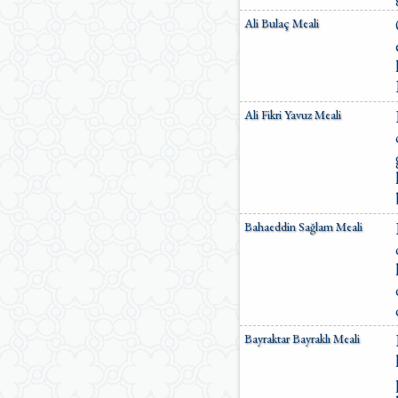
Ömer Nasuhi Bilmen Meali
Ali Bulaç Meali
Suat Yıldırım Meali
Süleyman Ateş Meali
Süleyman Tevfik (1927)
Süleymaniye Vakfı Meali
Şaban Piriş Meali
Ali Fikri Yavuz Meali
Ümit Şimşek Meali
Yaşar Nuri Öztürk Meali
Sardorxon Jahongir
Eski Anadolu Türkçesi
Satıraltı Meal (1534)
Bunyadov-Memmedeliyev
Bahaeddin Sağlam Meali
M. Pickthall (English)
Yusuf Ali (English)
Bayraktar Bayraklı Meali