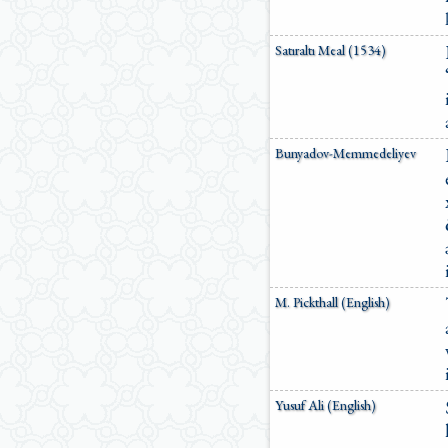
Satıraltı Meal (1534)
Bunyadov-Memmedeliyev
M. Pickthall (English)
Yusuf Ali (English)