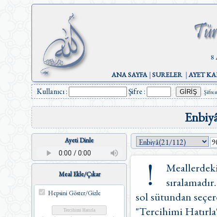
8 
ANA SAYFA
|
SURELER
|
AYET KA
Kullanıcı :
Şifre :
Şifre
Enbiyâ
Ayeti Dinle
Meallerdeki
Meal Ekle/Çıkar
sıralamadır.
Hepsini Göster/Gizle
sol sütundan seçere
"Tercihimi Hatırla"