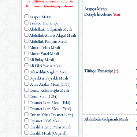
Tercihinizin bir sonraki oturumda
hatırlanması için giriş yapmalısınız.
Arapça Metin
Detaylı İnceleme
Yeni
Arapça Metin
Türkçe Transcript
Abdulbaki Gölpınarlı Meali
Abdullah-Ahmet Akgül Meali
Abdullah Parlıyan Meali
Ahmet Tekin Meali
Ahmet Varol Meali
Ali Bulaç Meali
Ali Fikri Yavuz Meali
Türkçe Transcript
(*)
Bahaeddin Sağlam Meali
Bayraktar Bayraklı Meali
Besim Atalay Meali (1965)
Cemal Külünkoğlu Meali
Cemil Said (1924)
Diyanet İşleri Meali (Eski)
Diyanet İşleri Meali (Yeni)
Kur'an Yolu (Diyanet İşleri)
Abdulbaki Gölpınarlı Meali
Diyanet Vakfı Meali
Elmalılı Hamdi Yazır Meali
Elmalılı Meali (Orijinal)