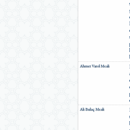
Ömer Nasuhi Bilmen Meali
Suat Yıldırım Meali
Süleyman Ateş Meali
Süleyman Tevfik (1927)
Süleymaniye Vakfı Meali
Şaban Piriş Meali
Ümit Şimşek Meali
Yaşar Nuri Öztürk Meali
Sardorxon Jahongir
Eski Anadolu Türkçesi
Satıraltı Meal (1534)
Ahmet Varol Meali
Bunyadov-Memmedeliyev
M. Pickthall (English)
Yusuf Ali (English)
Ali Bulaç Meali