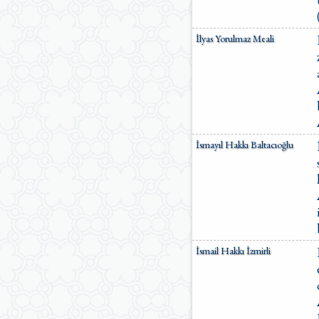
İlyas Yorulmaz Meali
İsmayıl Hakkı Baltacıoğlu
İsmail Hakkı İzmirli