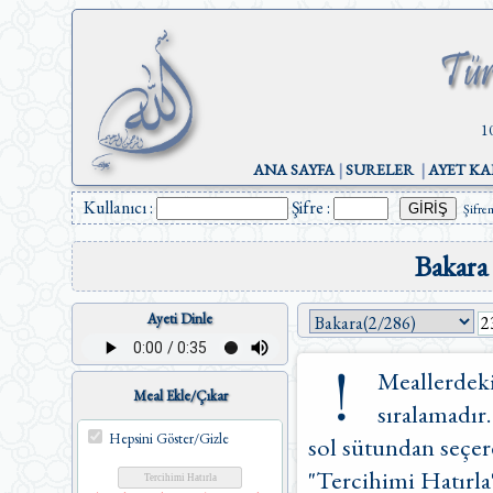
1
ANA SAYFA
|
SURELER
|
AYET KA
Kullanıcı :
Şifre :
Şifre
Bakara
Ayeti Dinle
Meallerdeki
Meal Ekle/Çıkar
sıralamadır.
Hepsini Göster/Gizle
sol sütundan seçere
"Tercihimi Hatırla"