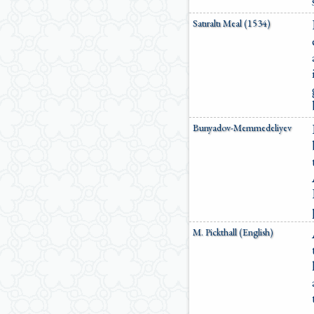
Satıraltı Meal (1534)
Bunyadov-Memmedeliyev
M. Pickthall (English)