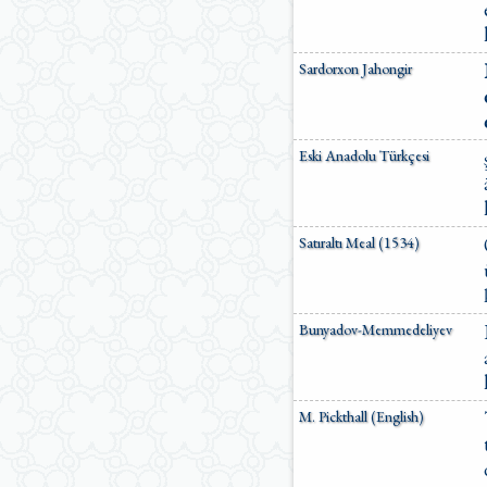
Sardorxon Jahongir
Eski Anadolu Türkçesi
Satıraltı Meal (1534)
Bunyadov-Memmedeliyev
M. Pickthall (English)