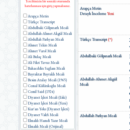
Tercihinizin bir sonraki oturumda
hatırlanması için giriş yapmalısınız.
Arapça Metin
Detaylı İnceleme
Yeni
Arapça Metin
Türkçe Transcript
Abdulbaki Gölpınarlı Meali
Abdullah-Ahmet Akgül Meali
Türkçe Transcript
(*)
Abdullah Parlıyan Meali
Ahmet Tekin Meali
Ahmet Varol Meali
Abdulbaki Gölpınarlı Meali
Ali Bulaç Meali
Ali Fikri Yavuz Meali
Bahaeddin Sağlam Meali
Bayraktar Bayraklı Meali
Abdullah-Ahmet Akgül
Besim Atalay Meali (1965)
Meali
Cemal Külünkoğlu Meali
Cemil Said (1924)
Diyanet İşleri Meali (Eski)
Diyanet İşleri Meali (Yeni)
Kur'an Yolu (Diyanet İşleri)
Diyanet Vakfı Meali
Abdullah Parlıyan Meali
Elmalılı Hamdi Yazır Meali
Elmalılı Meali (Orijinal)