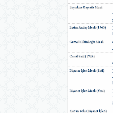
Ömer Nasuhi Bilmen Meali
Bayraktar Bayraklı Meali
Suat Yıldırım Meali
Süleyman Ateş Meali
Süleyman Tevfik (1927)
Süleymaniye Vakfı Meali
Besim Atalay Meali (1965)
Şaban Piriş Meali
Ümit Şimşek Meali
Yaşar Nuri Öztürk Meali
Cemal Külünkoğlu Meali
Sardorxon Jahongir
Eski Anadolu Türkçesi
Satıraltı Meal (1534)
Cemil Said (1924)
Bunyadov-Memmedeliyev
M. Pickthall (English)
Yusuf Ali (English)
Diyanet İşleri Meali (Eski)
Diyanet İşleri Meali (Yeni)
Kur'an Yolu (Diyanet İşleri)