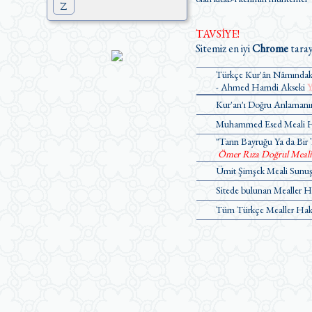
Z
TAVSİYE!
Sitemiz en iyi
Chrome
taray
Türkçe Kur'ân Nâmındaki
- Ahmed Hamdi Akseki
Y
Kur'an'ı Doğru Anlamanın
Muhammed Esed Meali Ha
"Tanrı Bayruğu Ya da Bir 
Ömer Rıza Doğrul Meali Ü
Ümit Şimşek Meali Sunuş 
Sitede bulunan Mealler H
Tüm Türkçe Mealler Hakk