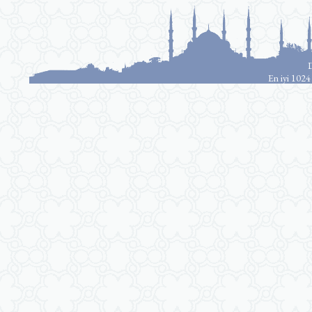
D
En iyi 1024 