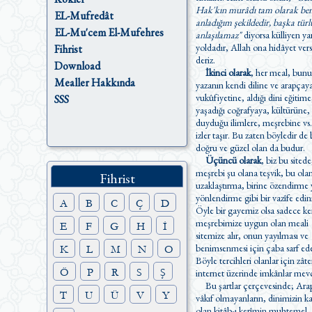
Hak'kın murâdı tam olarak be
EL-Mufredât
anladığım şekildedir, başka türl
EL-Mu'cem El-Mufehres
anlaşılamaz"
diyorsa külliyen ya
yoldadır, Allah ona hidâyet versin
Fihrist
deriz.
Download
İkinci olarak
, her meal, bunu
Mealler Hakkında
yazanın kendi diline ve arapçay
vukûfiyetine, aldığı dini eğitime
SSS
yaşadığı coğrafyaya, kültürüne, 
duyduğu ilimlere, meşrebine vs.
izler taşır. Bu zaten böyledir de belki
doğru ve güzel olan da budur.
Üçüncü olarak
, biz bu sitede
meşrebi şu olana teşvik, bu ol
Fihrist
uzaklaştırma, birine özendirme yada
yönlendirme gibi bir vazîfe edi
A
B
C
Ç
D
Öyle bir gayemiz olsa sadece ke
meşrebimize uygun olan meali
E
F
G
H
İ
sitemize alır, onun yayılması ve
benimsenmesi için çaba sarf ede
K
L
M
N
O
Böyle tercihleri olanlar için zât
Ö
P
R
S
Ş
internet üzerinde imkânlar mevc
Bu şartlar çerçevesinde; Ara
T
U
Ü
V
Y
vâkıf olmayanların, dinimizin kaynağı
olan kitâb-ı kerîmin muhtemel