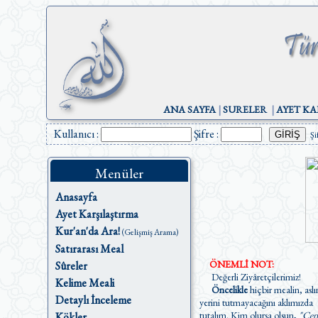
ANA SAYFA
|
SURELER
|
AYET KA
Kullanıcı :
Şifre :
Şi
Menüler
Anasayfa
Ayet Karşılaştırma
Kur'an'da Ara!
(Gelişmiş Arama)
Satırarası Meal
ÖNEMLİ NOT:
Sûreler
Değerli Ziyâretçilerimiz!
Kelime Meali
Öncelikle
hiçbir mealin, aslı
Detaylı İnceleme
yerini tutmayacağını aklımızda
tutalım. Kim olursa olsun,
"Cen
Kökler