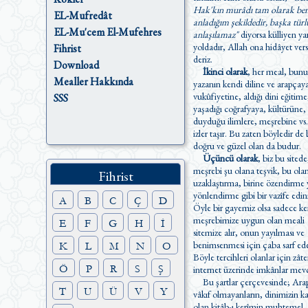
Hak'kın murâdı tam olarak be
EL-Mufredât
anladığım şekildedir, başka türl
EL-Mu'cem El-Mufehres
anlaşılamaz"
diyorsa külliyen ya
yoldadır, Allah ona hidâyet versin
Fihrist
deriz.
Download
İkinci olarak
, her meal, bunu
Mealler Hakkında
yazanın kendi diline ve arapçay
vukûfiyetine, aldığı dini eğitime
SSS
yaşadığı coğrafyaya, kültürüne, 
duyduğu ilimlere, meşrebine vs.
izler taşır. Bu zaten böyledir de belki
doğru ve güzel olan da budur.
Üçüncü olarak
, biz bu sitede
meşrebi şu olana teşvik, bu ol
Fihrist
uzaklaştırma, birine özendirme yada
yönlendirme gibi bir vazîfe edi
A
B
C
Ç
D
Öyle bir gayemiz olsa sadece ke
meşrebimize uygun olan meali
E
F
G
H
İ
sitemize alır, onun yayılması ve
benimsenmesi için çaba sarf ede
K
L
M
N
O
Böyle tercihleri olanlar için zât
Ö
P
R
S
Ş
internet üzerinde imkânlar mevc
Bu şartlar çerçevesinde; Ara
T
U
Ü
V
Y
vâkıf olmayanların, dinimizin kaynağı
olan kitâb-ı kerîmin muhtemel