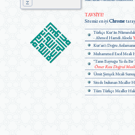
Z
TAVSİYE!
Sitemiz en iyi
Chrome
taray
Türkçe Kur'ân Nâmındaki
- Ahmed Hamdi Akseki
Y
Kur'an'ı Doğru Anlamanın
Muhammed Esed Meali Ha
"Tanrı Bayruğu Ya da Bir 
Ömer Rıza Doğrul Meali Ü
Ümit Şimşek Meali Sunuş 
Sitede bulunan Mealler H
Tüm Türkçe Mealler Hakk