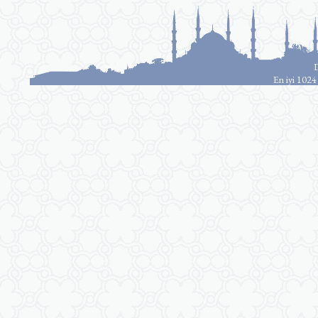
D
En iyi 1024 