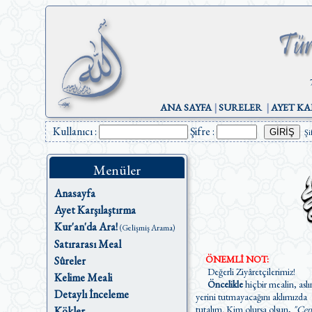
ANA SAYFA
|
SURELER
|
AYET KA
Kullanıcı :
Şifre :
Şi
Menüler
Anasayfa
Ayet Karşılaştırma
Kur'an'da Ara!
(Gelişmiş Arama)
Satırarası Meal
ÖNEMLİ NOT:
Sûreler
Değerli Ziyâretçilerimiz!
Kelime Meali
Öncelikle
hiçbir mealin, aslı
Detaylı İnceleme
yerini tutmayacağını aklımızda
tutalım. Kim olursa olsun,
"Cen
Kökler