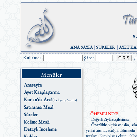
8 
ANA SAYFA
|
SURELER
|
AYET KA
Kullanıcı :
Şifre :
Şi
Menüler
Anasayfa
Ayet Karşılaştırma
Kur'an'da Ara!
(Gelişmiş Arama)
Satırarası Meal
ÖNEMLİ NOT:
Sûreler
Değerli Ziyâretçilerimiz!
Kelime Meali
Öncelikle
hiçbir mealin, aslı
Detaylı İnceleme
yerini tutmayacağını aklımızda
tutalım. Kim olursa olsun,
"Cen
Kökler