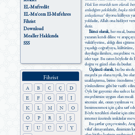
Hak'kın murâdı tam olarak be
EL-Mufredât
anladığım şekildedir, başka türl
EL-Mu'cem El-Mufehres
anlaşılamaz"
diyorsa külliyen ya
yoldadır, Allah ona hidâyet versin
Fihrist
deriz.
Download
İkinci olarak
, her meal, bunu
Mealler Hakkında
yazanın kendi diline ve arapçay
vukûfiyetine, aldığı dini eğitime
SSS
yaşadığı coğrafyaya, kültürüne, 
duyduğu ilimlere, meşrebine vs.
izler taşır. Bu zaten böyledir de belki
doğru ve güzel olan da budur.
Üçüncü olarak
, biz bu sitede
meşrebi şu olana teşvik, bu ol
Fihrist
uzaklaştırma, birine özendirme yada
yönlendirme gibi bir vazîfe edi
A
B
C
Ç
D
Öyle bir gayemiz olsa sadece ke
meşrebimize uygun olan meali
E
F
G
H
İ
sitemize alır, onun yayılması ve
benimsenmesi için çaba sarf ede
K
L
M
N
O
Böyle tercihleri olanlar için zât
Ö
P
R
S
Ş
internet üzerinde imkânlar mevc
Bu şartlar çerçevesinde; Ara
T
U
Ü
V
Y
vâkıf olmayanların, dinimizin kaynağı
olan kitâb-ı kerîmin muhtemel