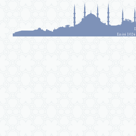
D
En iyi 1024 