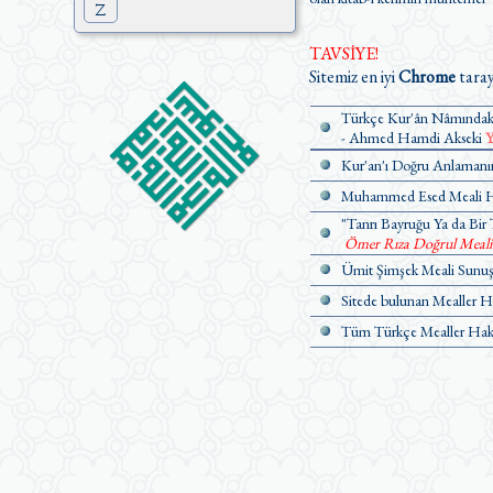
Z
TAVSİYE!
Sitemiz en iyi
Chrome
taray
Türkçe Kur'ân Nâmındaki
- Ahmed Hamdi Akseki
Y
Kur'an'ı Doğru Anlamanın
Muhammed Esed Meali Ha
"Tanrı Bayruğu Ya da Bir 
Ömer Rıza Doğrul Meali Ü
Ümit Şimşek Meali Sunuş 
Sitede bulunan Mealler H
Tüm Türkçe Mealler Hakk